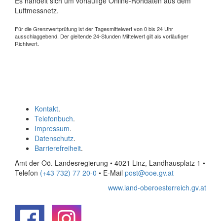
Es handelt sich um vorläufige Online-Rohdaten aus dem
Luftmessnetz.
Für die Grenzwertprüfung ist der Tagesmittelwert von 0 bis 24 Uhr
ausschlaggebend. Der gleitende 24-Stunden Mittelwert gilt als vorläufiger
Richtwert.
Kontakt
.
Telefonbuch
.
Impressum
.
Datenschutz
.
Barrierefreiheit
.
Amt der Oö. Landesregierung • 4021 Linz, Landhausplatz 1
•
Telefon
(+43 732) 77 20-0
• E-Mail
post@ooe.gv.at
www.land-oberoesterreich.gv.at