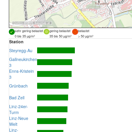
Quellen:
DORIS
,
basemap.at
sehr gering belastet
gering belastet
belastet
0 bis 35 µg/m³
35 bis 50 µg/m³
> 50 µg/m³
Station
Steyregg-Au
Gallneukirchen
3
Enns-Kristein
3
Grünbach
Bad Zell
Linz-24er-
Turm
Linz-Neue
Welt
Linz-