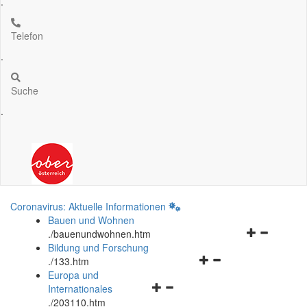
.
Telefon
.
Suche
.
Coronavirus: Aktuelle Informationen
Bauen und Wohnen
Navigationsm
.
/bauenundwohnen.htm
öffnen
Bildung und Forschung
Navigationsmenü
und
.
/133.htm
öffnen
schließen
Europa und
Navigationsmenü
und
Internationales
öffnen
schließen
.
/203110.htm