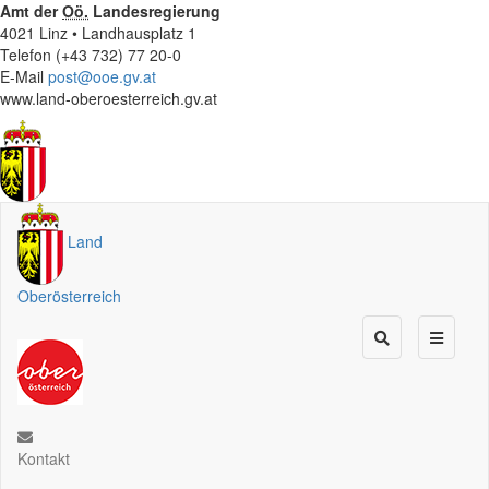
Amt der
Oö.
Landesregierung
4021 Linz • Landhausplatz 1
Telefon (+43 732) 77 20-0
E-Mail
post@ooe.gv.at
www.land-oberoesterreich.gv.at
Land
Oberösterreich
Kontakt