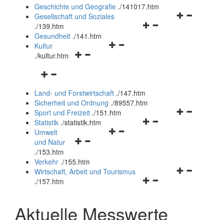
und
Geschichte und Geografie
.
/141017.htm
schließen
Navigationsm
Gesellschaft und Soziales
Navigationsmenü
öffnen
.
/139.htm
öffnen
und
Gesundheit
.
/141.htm
Navigationsmenü
und
schließen
Kultur
Navigationsmenü
öffnen
schließen
.
/kultur.htm
öffnen
und
Navigationsmenü
und
schließen
öffnen
schließen
Land- und Forstwirtschaft
.
/147.htm
und
Sicherheit und Ordnung
.
/89557.htm
schließen
Navigationsm
Sport und Freizeit
.
/151.htm
Navigationsmenü
öffnen
Statistik
.
/statistik.htm
Navigationsmenü
öffnen
und
Umwelt
Navigationsmenü
öffnen
und
schließen
und Natur
öffnen
und
schließen
.
/153.htm
und
schließen
Verkehr
.
/155.htm
schließen
Navigationsm
Wirtschaft, Arbeit und Tourismus
Navigationsmenü
öffnen
.
/157.htm
öffnen
und
und
schließen
Aktuelle Messwerte
schließen