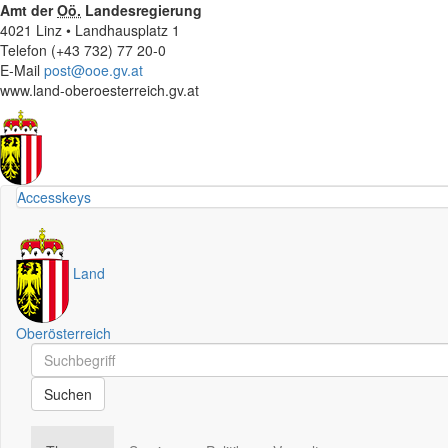
Amt der
Oö.
Landesregierung
4021 Linz • Landhausplatz 1
Telefon (+43 732) 77 20-0
E-Mail
post@ooe.gv.at
www.land-oberoesterreich.gv.at
Accesskeys
Land
Oberösterreich
Schnellsuche
Schnellsuche
Suchen