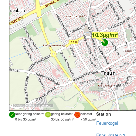
Quellen:
DORIS
,
basemap.at
Station
sehr gering belastet
gering belastet
belastet
0 bis 35 µg/m³
35 bis 50 µg/m³
> 50 µg/m³
Feuerkogel
Enns-Kristein 3