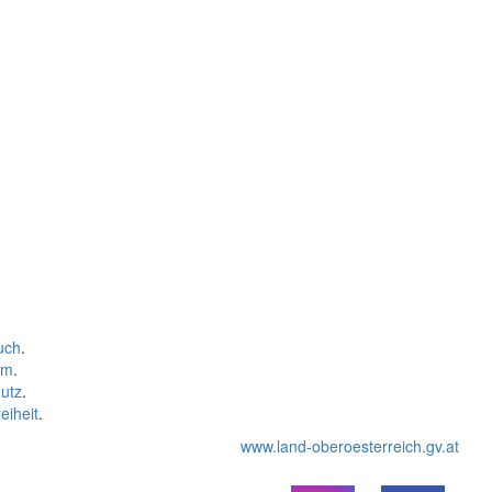
uch
.
um
.
utz
.
eiheit
.
www.land-oberoesterreich.gv.at