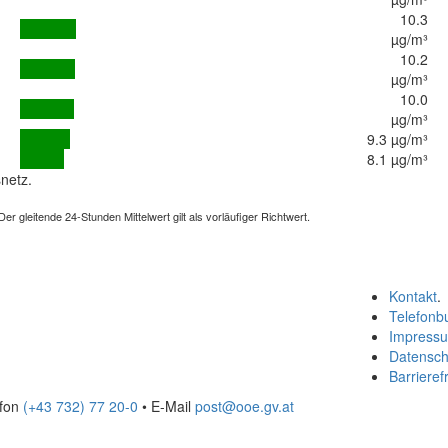
10.3
µg/m³
10.2
µg/m³
10.0
µg/m³
9.3 µg/m³
8.1 µg/m³
netz.
 gleitende 24-Stunden Mittelwert gilt als vorläufiger Richtwert.
Kontakt
.
Telefonb
Impress
Datensch
Barrierefr
efon
(+43 732) 77 20-0
• E-Mail
post@ooe.gv.at