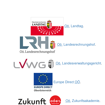
Oö.
Landtag
.
Oö.
Landesrechnungshof
.
Oö.
Landesverwaltungsgericht
.
Europe Direct
OÖ
.
Oö.
Zukunftsakademie
.