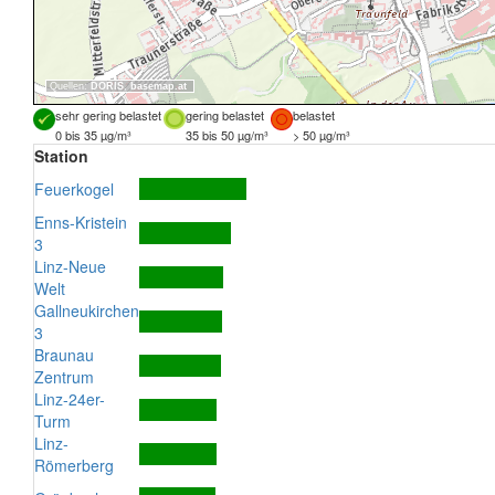
Quellen:
DORIS
,
basemap.at
sehr gering belastet
gering belastet
belastet
0 bis 35 µg/m³
35 bis 50 µg/m³
> 50 µg/m³
Station
Feuerkogel
Enns-Kristein
3
Linz-Neue
Welt
Gallneukirchen
3
Braunau
Zentrum
Linz-24er-
Turm
Linz-
Römerberg