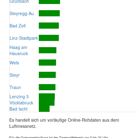
Grünbach
Steyregg-Au
Bad Zell
Linz-Stadtpark
Haag am
Hausruck
Wels
Steyr
Traun
Lenzing 3
Vöcklabruck
Bad Ischl
Es handelt sich um vorläufige Online-Rohdaten aus dem
Luftmessnetz.
Für die Grenzwertprüfung ist der Tagesmittelwert von 0 bis 24 Uhr