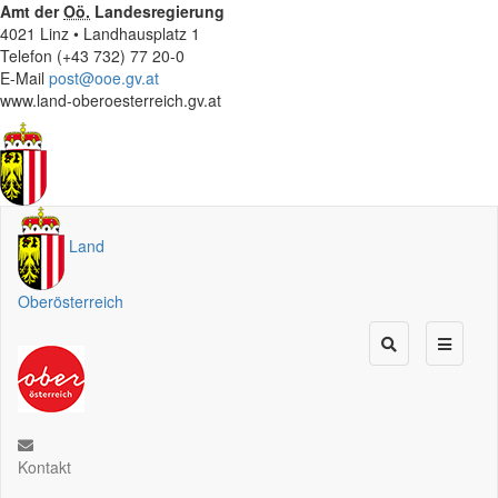
Amt der
Oö.
Landesregierung
4021 Linz • Landhausplatz 1
Telefon (+43 732) 77 20-0
E-Mail
post@ooe.gv.at
www.land-oberoesterreich.gv.at
Land
Oberösterreich
Kontakt