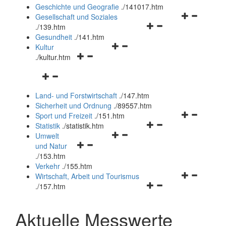
und
Geschichte und Geografie
.
/141017.htm
schließen
Navigationsm
Gesellschaft und Soziales
Navigationsmenü
öffnen
.
/139.htm
öffnen
und
Gesundheit
.
/141.htm
Navigationsmenü
und
schließen
Kultur
Navigationsmenü
öffnen
schließen
.
/kultur.htm
öffnen
und
Navigationsmenü
und
schließen
öffnen
schließen
Land- und Forstwirtschaft
.
/147.htm
und
Sicherheit und Ordnung
.
/89557.htm
schließen
Navigationsm
Sport und Freizeit
.
/151.htm
Navigationsmenü
öffnen
Statistik
.
/statistik.htm
Navigationsmenü
öffnen
und
Umwelt
Navigationsmenü
öffnen
und
schließen
und Natur
öffnen
und
schließen
.
/153.htm
und
schließen
Verkehr
.
/155.htm
schließen
Navigationsm
Wirtschaft, Arbeit und Tourismus
Navigationsmenü
öffnen
.
/157.htm
öffnen
und
und
schließen
Aktuelle Messwerte
schließen