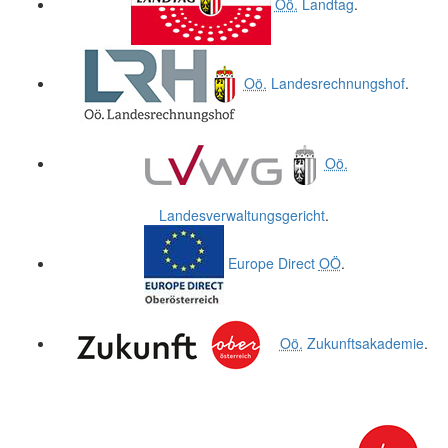
Oö.
Landtag
.
Oö.
Landesrechnungshof
.
Oö.
Landesverwaltungsgericht
.
Europe Direct
OÖ
.
Oö.
Zukunftsakademie
.