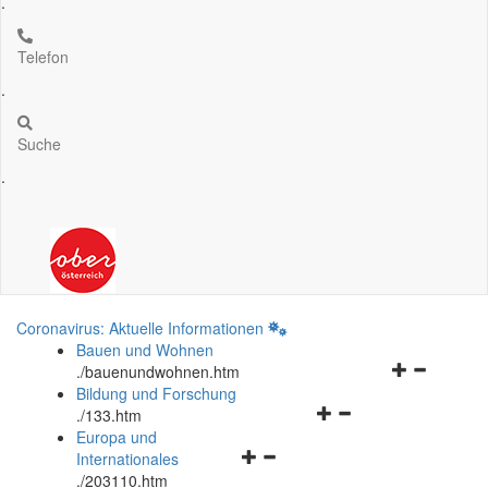
.
Telefon
.
Suche
.
Coronavirus: Aktuelle Informationen
Bauen und Wohnen
Navigationsm
.
/bauenundwohnen.htm
öffnen
Bildung und Forschung
Navigationsmenü
und
.
/133.htm
öffnen
schließen
Europa und
Navigationsmenü
und
Internationales
öffnen
schließen
.
/203110.htm