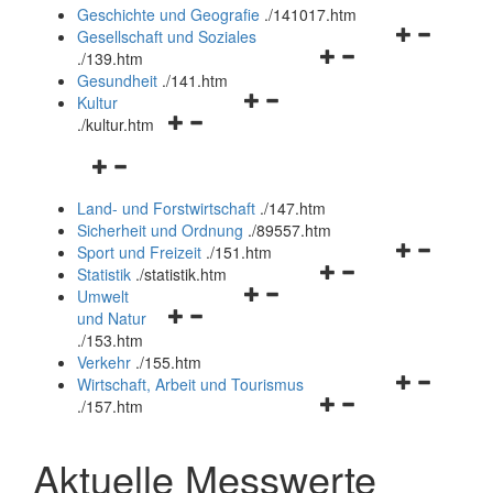
und
Geschichte und Geografie
.
/141017.htm
schließen
Navigationsm
Gesellschaft und Soziales
Navigationsmenü
öffnen
.
/139.htm
öffnen
und
Gesundheit
.
/141.htm
Navigationsmenü
und
schließen
Kultur
Navigationsmenü
öffnen
schließen
.
/kultur.htm
öffnen
und
Navigationsmenü
und
schließen
öffnen
schließen
Land- und Forstwirtschaft
.
/147.htm
und
Sicherheit und Ordnung
.
/89557.htm
schließen
Navigationsm
Sport und Freizeit
.
/151.htm
Navigationsmenü
öffnen
Statistik
.
/statistik.htm
Navigationsmenü
öffnen
und
Umwelt
Navigationsmenü
öffnen
und
schließen
und Natur
öffnen
und
schließen
.
/153.htm
und
schließen
Verkehr
.
/155.htm
schließen
Navigationsm
Wirtschaft, Arbeit und Tourismus
Navigationsmenü
öffnen
.
/157.htm
öffnen
und
und
schließen
Aktuelle Messwerte
schließen