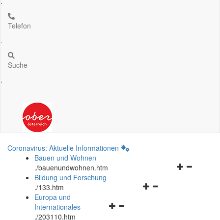
.
Telefon
.
Suche
.
Coronavirus: Aktuelle Informationen
Bauen und Wohnen
Navigationsm
.
/bauenundwohnen.htm
öffnen
Bildung und Forschung
Navigationsmenü
und
.
/133.htm
öffnen
schließen
Europa und
Navigationsmenü
und
Internationales
öffnen
schließen
.
/203110.htm