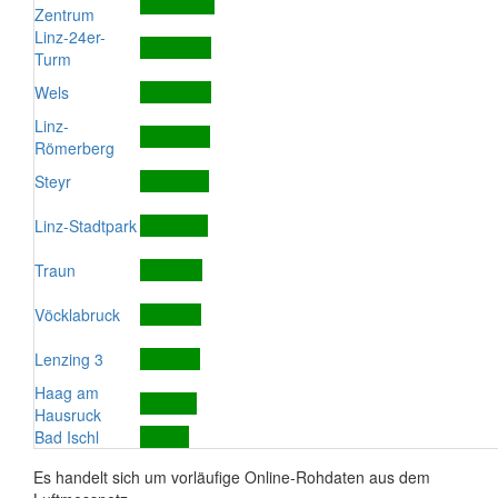
Zentrum
Linz-24er-
Turm
Wels
Linz-
Römerberg
Steyr
Linz-Stadtpark
Traun
Vöcklabruck
Lenzing 3
Haag am
Hausruck
Bad Ischl
Es handelt sich um vorläufige Online-Rohdaten aus dem