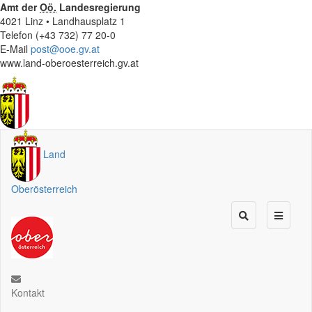
Amt der
Oö.
Landesregierung
4021 Linz • Landhausplatz 1
Telefon (+43 732) 77 20-0
E-Mail
post@ooe.gv.at
www.land-oberoesterreich.gv.at
Land
Oberösterreich
Kontakt