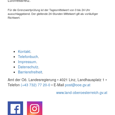
Luftmessnetz.
Für die Grenzwertprüfung ist der Tagesmittelwert von 0 bis 24 Uhr
ausschlaggebend. Der gleitende 24-Stunden Mittelwert gilt als vorläufiger
Richtwert.
Kontakt
.
Telefonbuch
.
Impressum
.
Datenschutz
.
Barrierefreiheit
.
Amt der Oö. Landesregierung • 4021 Linz, Landhausplatz 1
•
Telefon
(+43 732) 77 20-0
• E-Mail
post@ooe.gv.at
www.land-oberoesterreich.gv.at