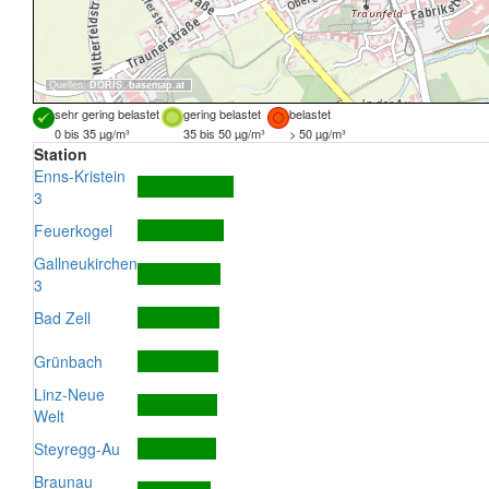
Quellen:
DORIS
,
basemap.at
sehr gering belastet
gering belastet
belastet
0 bis 35 µg/m³
35 bis 50 µg/m³
> 50 µg/m³
Station
Enns-Kristein
3
Feuerkogel
Gallneukirchen
3
Bad Zell
Grünbach
Linz-Neue
Welt
Steyregg-Au
Braunau