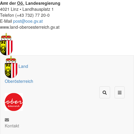
Amt der
Oö.
Landesregierung
4021 Linz • Landhausplatz 1
Telefon (+43 732) 77 20-0
E-Mail
post@ooe.gv.at
www.land-oberoesterreich.gv.at
Land
Oberösterreich
Kontakt