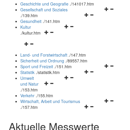
und
Geschichte und Geografie
.
/141017.htm
schließen
Navigationsm
Gesellschaft und Soziales
Navigationsmenü
öffnen
.
/139.htm
öffnen
und
Gesundheit
.
/141.htm
Navigationsmenü
und
schließen
Kultur
Navigationsmenü
öffnen
schließen
.
/kultur.htm
öffnen
und
Navigationsmenü
und
schließen
öffnen
schließen
Land- und Forstwirtschaft
.
/147.htm
und
Sicherheit und Ordnung
.
/89557.htm
schließen
Navigationsm
Sport und Freizeit
.
/151.htm
Navigationsmenü
öffnen
Statistik
.
/statistik.htm
Navigationsmenü
öffnen
und
Umwelt
Navigationsmenü
öffnen
und
schließen
und Natur
öffnen
und
schließen
.
/153.htm
und
schließen
Verkehr
.
/155.htm
schließen
Navigationsm
Wirtschaft, Arbeit und Tourismus
Navigationsmenü
öffnen
.
/157.htm
öffnen
und
und
schließen
Aktuelle Messwerte
schließen