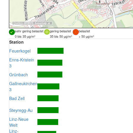
Quellen:
DORIS
,
basemap.at
sehr gering belastet
gering belastet
belastet
0 bis 35 µg/m³
35 bis 50 µg/m³
> 50 µg/m³
Station
Feuerkogel
Enns-Kristein
3
Grünbach
Gallneukirchen
3
Bad Zell
Steyregg-Au
Linz-Neue
Welt
Linz-