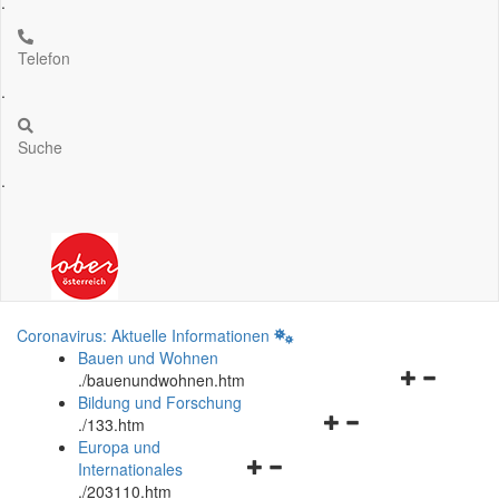
.
Telefon
.
Suche
.
Coronavirus: Aktuelle Informationen
Bauen und Wohnen
Navigationsm
.
/bauenundwohnen.htm
öffnen
Bildung und Forschung
Navigationsmenü
und
.
/133.htm
öffnen
schließen
Europa und
Navigationsmenü
und
Internationales
öffnen
schließen
.
/203110.htm