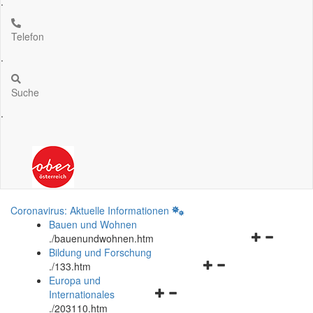
.
Telefon
.
Suche
.
Coronavirus: Aktuelle Informationen
Bauen und Wohnen
Navigationsm
.
/bauenundwohnen.htm
öffnen
Bildung und Forschung
Navigationsmenü
und
.
/133.htm
öffnen
schließen
Europa und
Navigationsmenü
und
Internationales
öffnen
schließen
.
/203110.htm