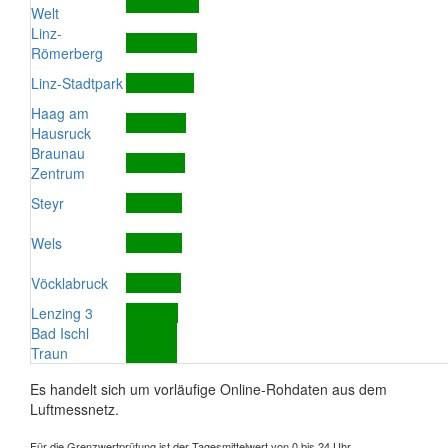
Welt
Linz-
Römerberg
Linz-Stadtpark
Haag am
Hausruck
Braunau
Zentrum
Steyr
Wels
Vöcklabruck
Lenzing 3
Bad Ischl
Traun
Es handelt sich um vorläufige Online-Rohdaten aus dem
Luftmessnetz.
Für die Grenzwertprüfung ist der Tagesmittelwert von 0 bis 24 Uhr