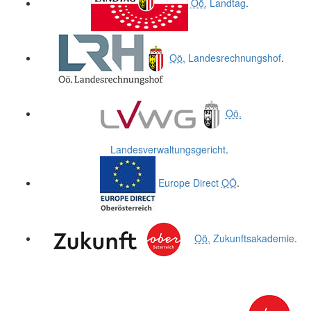
Oö.
Landtag
.
Oö.
Landesrechnungshof
.
Oö.
Landesverwaltungsgericht
.
Europe Direct
OÖ
.
Oö.
Zukunftsakademie
.