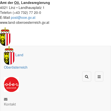
Amt der
Oö.
Landesregierung
4021 Linz • Landhausplatz 1
Telefon (+43 732) 77 20-0
E-Mail
post@ooe.gv.at
www.land-oberoesterreich.gv.at
Land
Oberösterreich
Kontakt