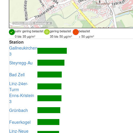
Quellen:
DORIS
,
basemap.at
sehr gering belastet
gering belastet
belastet
0 bis 35 µg/m³
35 bis 50 µg/m³
> 50 µg/m³
Station
Gallneukirchen
3
Steyregg-Au
Bad Zell
Linz-24er-
Turm
Enns-Kristein
3
Grünbach
Feuerkogel
Linz-Neue