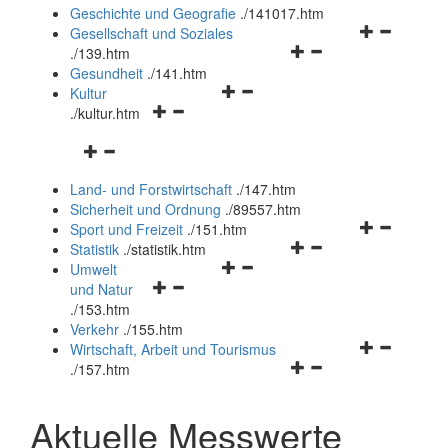
und
Geschichte und Geografie
.
/141017.htm
schließen
Navigationsm
Gesellschaft und Soziales
Navigationsmenü
öffnen
.
/139.htm
öffnen
und
Gesundheit
.
/141.htm
Navigationsmenü
und
schließen
Kultur
Navigationsmenü
öffnen
schließen
.
/kultur.htm
öffnen
und
Navigationsmenü
und
schließen
öffnen
schließen
Land- und Forstwirtschaft
.
/147.htm
und
Sicherheit und Ordnung
.
/89557.htm
schließen
Navigationsm
Sport und Freizeit
.
/151.htm
Navigationsmenü
öffnen
Statistik
.
/statistik.htm
Navigationsmenü
öffnen
und
Umwelt
Navigationsmenü
öffnen
und
schließen
und Natur
öffnen
und
schließen
.
/153.htm
und
schließen
Verkehr
.
/155.htm
schließen
Navigationsm
Wirtschaft, Arbeit und Tourismus
Navigationsmenü
öffnen
.
/157.htm
öffnen
und
und
schließen
Aktuelle Messwerte
schließen