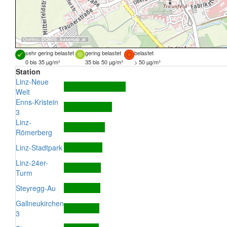
Quellen:
DORIS
,
basemap.at
sehr gering belastet
gering belastet
belastet
0 bis 35 µg/m³
35 bis 50 µg/m³
> 50 µg/m³
Station
Linz-Neue
Welt
Enns-Kristein
3
Linz-
Römerberg
Linz-Stadtpark
Linz-24er-
Turm
Steyregg-Au
Gallneukirchen
3