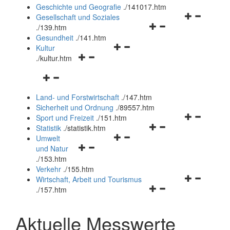
und
Geschichte und Geografie
.
/141017.htm
schließen
Navigationsm
Gesellschaft und Soziales
Navigationsmenü
öffnen
.
/139.htm
öffnen
und
Gesundheit
.
/141.htm
Navigationsmenü
und
schließen
Kultur
Navigationsmenü
öffnen
schließen
.
/kultur.htm
öffnen
und
Navigationsmenü
und
schließen
öffnen
schließen
Land- und Forstwirtschaft
.
/147.htm
und
Sicherheit und Ordnung
.
/89557.htm
schließen
Navigationsm
Sport und Freizeit
.
/151.htm
Navigationsmenü
öffnen
Statistik
.
/statistik.htm
Navigationsmenü
öffnen
und
Umwelt
Navigationsmenü
öffnen
und
schließen
und Natur
öffnen
und
schließen
.
/153.htm
und
schließen
Verkehr
.
/155.htm
schließen
Navigationsm
Wirtschaft, Arbeit und Tourismus
Navigationsmenü
öffnen
.
/157.htm
öffnen
und
und
schließen
Aktuelle Messwerte
schließen