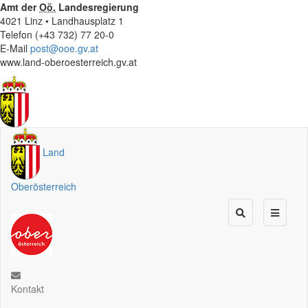
Amt der
Oö.
Landesregierung
4021 Linz • Landhausplatz 1
Telefon (+43 732) 77 20-0
E-Mail
post@ooe.gv.at
www.land-oberoesterreich.gv.at
Land
Oberösterreich
Kontakt