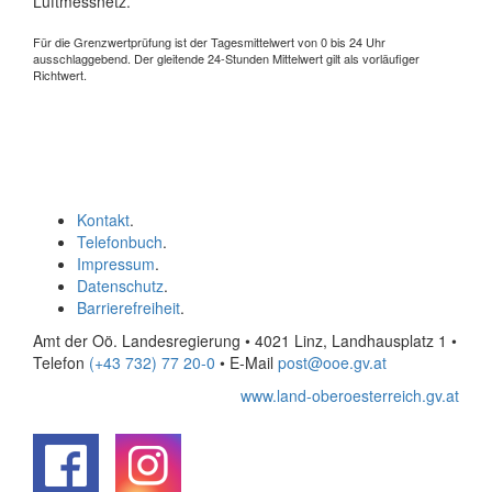
Luftmessnetz.
Für die Grenzwertprüfung ist der Tagesmittelwert von 0 bis 24 Uhr
ausschlaggebend. Der gleitende 24-Stunden Mittelwert gilt als vorläufiger
Richtwert.
Kontakt
.
Telefonbuch
.
Impressum
.
Datenschutz
.
Barrierefreiheit
.
Amt der Oö. Landesregierung • 4021 Linz, Landhausplatz 1
•
Telefon
(+43 732) 77 20-0
• E-Mail
post@ooe.gv.at
www.land-oberoesterreich.gv.at