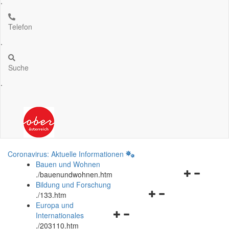
.
Telefon
.
Suche
.
Coronavirus: Aktuelle Informationen
Bauen und Wohnen
Navigationsm
.
/bauenundwohnen.htm
öffnen
Bildung und Forschung
Navigationsmenü
und
.
/133.htm
öffnen
schließen
Europa und
Navigationsmenü
und
Internationales
öffnen
schließen
.
/203110.htm