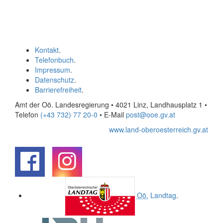
Kontakt
.
Telefonbuch
.
Impressum
.
Datenschutz
.
Barrierefreiheit
.
Amt der Oö. Landesregierung • 4021 Linz, Landhausplatz 1
•
Telefon
(+43 732) 77 20-0
• E-Mail
post@ooe.gv.at
www.land-oberoesterreich.gv.at
.
.
Oö.
Landtag
.