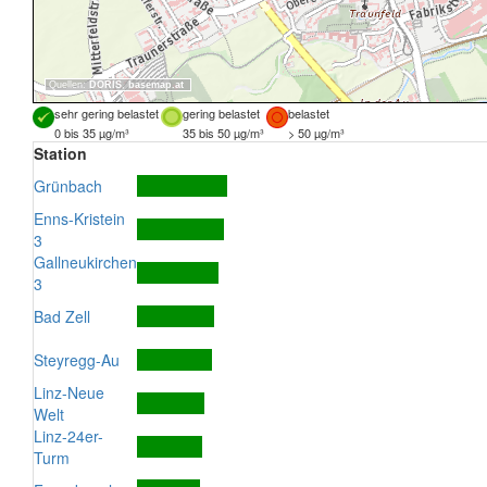
Quellen:
DORIS
,
basemap.at
sehr gering belastet
gering belastet
belastet
0 bis 35 µg/m³
35 bis 50 µg/m³
> 50 µg/m³
Station
Grünbach
Enns-Kristein
3
Gallneukirchen
3
Bad Zell
Steyregg-Au
Linz-Neue
Welt
Linz-24er-
Turm