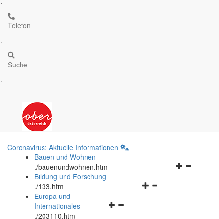
.
Telefon
.
Suche
.
Coronavirus: Aktuelle Informationen
Bauen und Wohnen
Navigationsm
.
/bauenundwohnen.htm
öffnen
Bildung und Forschung
Navigationsmenü
und
.
/133.htm
öffnen
schließen
Europa und
Navigationsmenü
und
Internationales
öffnen
schließen
.
/203110.htm