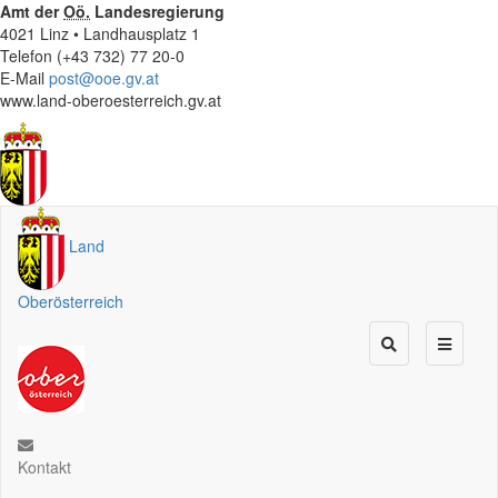
Amt der
Oö.
Landesregierung
4021 Linz • Landhausplatz 1
Telefon (+43 732) 77 20-0
E-Mail
post@ooe.gv.at
www.land-oberoesterreich.gv.at
Land
Oberösterreich
Kontakt