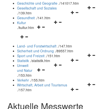
und
Geschichte und Geografie
.
/141017.htm
schließen
Navigationsm
Gesellschaft und Soziales
Navigationsmenü
öffnen
.
/139.htm
öffnen
und
Gesundheit
.
/141.htm
Navigationsmenü
und
schließen
Kultur
Navigationsmenü
öffnen
schließen
.
/kultur.htm
öffnen
und
Navigationsmenü
und
schließen
öffnen
schließen
Land- und Forstwirtschaft
.
/147.htm
und
Sicherheit und Ordnung
.
/89557.htm
schließen
Navigationsm
Sport und Freizeit
.
/151.htm
Navigationsmenü
öffnen
Statistik
.
/statistik.htm
Navigationsmenü
öffnen
und
Umwelt
Navigationsmenü
öffnen
und
schließen
und Natur
öffnen
und
schließen
.
/153.htm
und
schließen
Verkehr
.
/155.htm
schließen
Navigationsm
Wirtschaft, Arbeit und Tourismus
Navigationsmenü
öffnen
.
/157.htm
öffnen
und
und
schließen
Aktuelle Messwerte
schließen