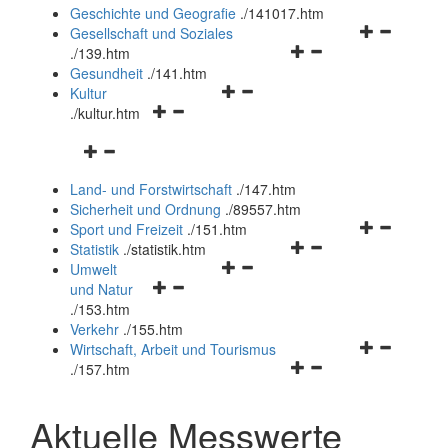
und
Geschichte und Geografie
.
/141017.htm
schließen
Navigationsm
Gesellschaft und Soziales
Navigationsmenü
öffnen
.
/139.htm
öffnen
und
Gesundheit
.
/141.htm
Navigationsmenü
und
schließen
Kultur
Navigationsmenü
öffnen
schließen
.
/kultur.htm
öffnen
und
Navigationsmenü
und
schließen
öffnen
schließen
Land- und Forstwirtschaft
.
/147.htm
und
Sicherheit und Ordnung
.
/89557.htm
schließen
Navigationsm
Sport und Freizeit
.
/151.htm
Navigationsmenü
öffnen
Statistik
.
/statistik.htm
Navigationsmenü
öffnen
und
Umwelt
Navigationsmenü
öffnen
und
schließen
und Natur
öffnen
und
schließen
.
/153.htm
und
schließen
Verkehr
.
/155.htm
schließen
Navigationsm
Wirtschaft, Arbeit und Tourismus
Navigationsmenü
öffnen
.
/157.htm
öffnen
und
und
schließen
Aktuelle Messwerte
schließen