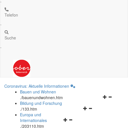
.
Telefon
.
Suche
.
Coronavirus: Aktuelle Informationen
Bauen und Wohnen
Navigationsm
.
/bauenundwohnen.htm
öffnen
Bildung und Forschung
Navigationsmenü
und
.
/133.htm
öffnen
schließen
Europa und
Navigationsmenü
und
Internationales
öffnen
schließen
.
/203110.htm