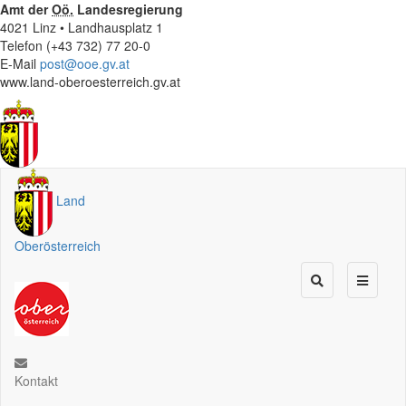
Amt der
Oö.
Landesregierung
4021 Linz • Landhausplatz 1
Telefon (+43 732) 77 20-0
E-Mail
post@ooe.gv.at
www.land-oberoesterreich.gv.at
Land
Oberösterreich
Kontakt