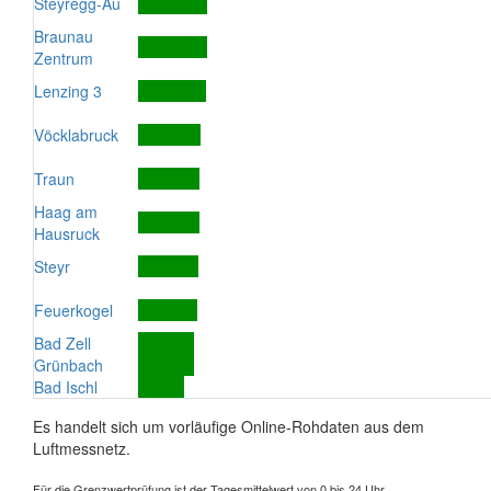
Steyregg-Au
Braunau
Zentrum
Lenzing 3
Vöcklabruck
Traun
Haag am
Hausruck
Steyr
Feuerkogel
Bad Zell
Grünbach
Bad Ischl
Es handelt sich um vorläufige Online-Rohdaten aus dem
Luftmessnetz.
Für die Grenzwertprüfung ist der Tagesmittelwert von 0 bis 24 Uhr