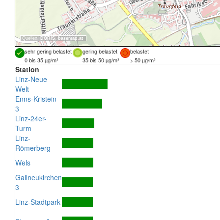
Quellen:
DORIS
,
basemap.at
sehr gering belastet
gering belastet
belastet
0 bis 35 µg/m³
35 bis 50 µg/m³
> 50 µg/m³
Station
Linz-Neue
Welt
Enns-Kristein
3
Linz-24er-
Turm
Linz-
Römerberg
Wels
Gallneukirchen
3
Linz-Stadtpark