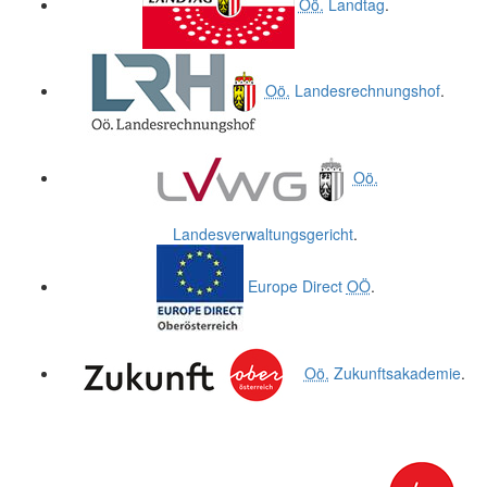
Oö.
Landtag
.
Oö.
Landesrechnungshof
.
Oö.
Landesverwaltungsgericht
.
Europe Direct
OÖ
.
Oö.
Zukunftsakademie
.