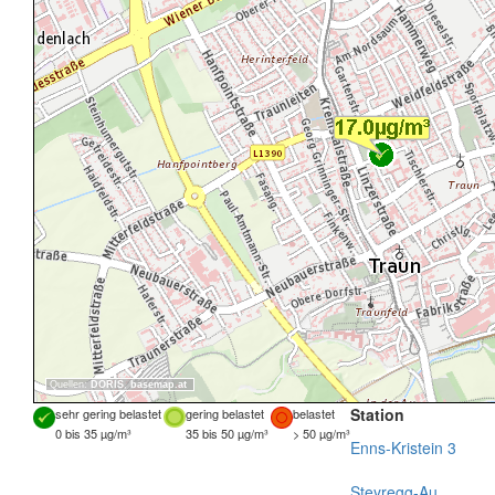
Quellen:
DORIS
,
basemap.at
Station
sehr gering belastet
gering belastet
belastet
0 bis 35 µg/m³
35 bis 50 µg/m³
> 50 µg/m³
Enns-Kristein 3
Steyregg-Au