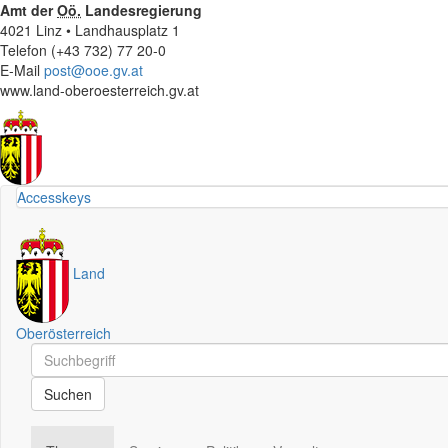
Amt der
Oö.
Landesregierung
4021 Linz • Landhausplatz 1
Telefon (+43 732) 77 20-0
E-Mail
post@ooe.gv.at
www.land-oberoesterreich.gv.at
Accesskeys
Land
Oberösterreich
Schnellsuche
Schnellsuche
Suchen