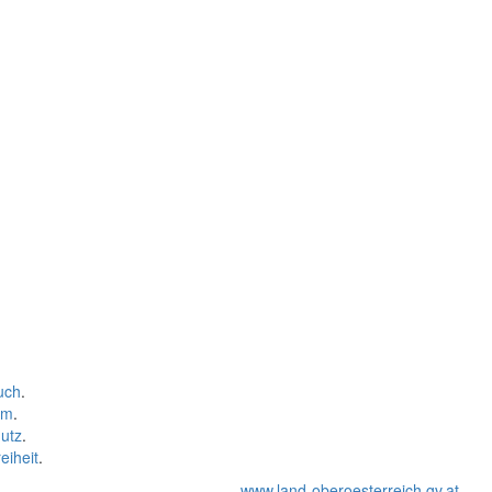
uch
.
um
.
utz
.
eiheit
.
www.land-oberoesterreich.gv.at