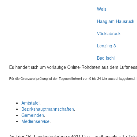
Wels
Haag am Hausruck
Vöcklabruck
Lenzing 3
Bad Ischl
Es handelt sich um vorläufige Online-Rohdaten aus dem Luftmess
Für die Grenzwertprüfung ist der Tagesmittelwert von 0 bis 24 Uhr ausschlaggebend. Der
Amtstafel
.
Bezirkshauptmannschaften
.
Gemeinden
.
Medienservice
.
Amt der Oö. Landesregierung • 4021 Linz, Landhausplatz 1
• Tel