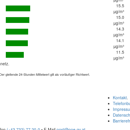
15.5
µg/m³
15.0
µg/m³
14.3
µg/m³
14.1
µg/m³
11.5
µg/m³
netz.
 gleitende 24-Stunden Mittelwert gilt als vorläufiger Richtwert.
Kontakt
.
Telefonb
Impress
Datensch
Barrierefr
efon
(+43 732) 77 20-0
• E-Mail
post@ooe.gv.at