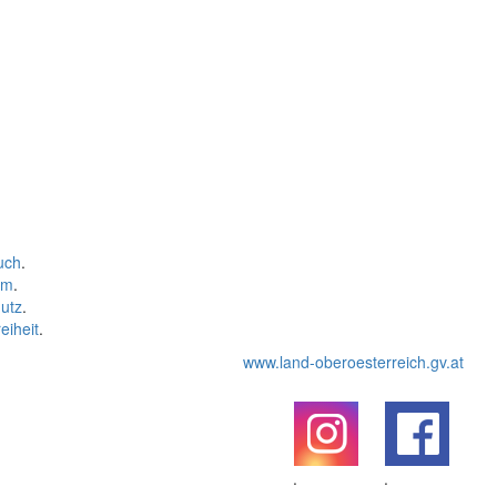
uch
.
um
.
utz
.
eiheit
.
www.land-oberoesterreich.gv.at
.
.