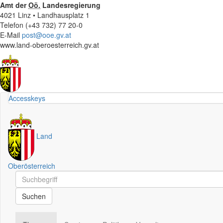
Amt der
Oö.
Landesregierung
4021 Linz • Landhausplatz 1
Telefon (+43 732) 77 20-0
E-Mail
post@ooe.gv.at
www.land-oberoesterreich.gv.at
Accesskeys
Land
Oberösterreich
Schnellsuche
Schnellsuche
Suchen