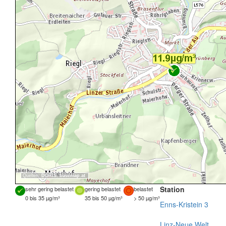
Quellen:
DORIS
,
basemap.at
Station
sehr gering belastet
gering belastet
belastet
0 bis 35 µg/m³
35 bis 50 µg/m³
> 50 µg/m³
Enns-Kristein 3
Linz-Neue Welt