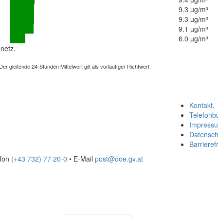
9.3 µg/m³
9.3 µg/m³
9.1 µg/m³
6.0 µg/m³
netz.
 gleitende 24-Stunden Mittelwert gilt als vorläufiger Richtwert.
Kontakt
.
Telefonb
Impress
Datensch
Barrierefr
efon
(+43 732) 77 20-0
• E-Mail
post@ooe.gv.at