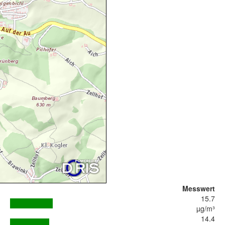
Messwert
15.7
µg/m³
14.4