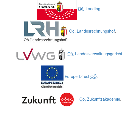
Oö.
Landtag
.
Oö.
Landesrechnungshof
.
Oö.
Landesverwaltungsgericht
.
Europe Direct
OÖ
.
Oö.
Zukunftsakademie
.