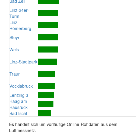
Bad Zell
Linz-24er-
Turm
Linz-
Römerberg
Steyr
Wels
Linz-Stadtpark
Traun
Vöcklabruck
Lenzing 3
Haag am
Hausruck
Bad Ischl
Es handelt sich um vorläufige Online-Rohdaten aus dem
Luftmessnetz.