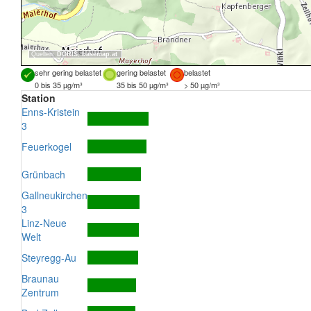
Quellen:
DORIS
,
basemap.at
sehr gering belastet
gering belastet
belastet
0 bis 35 µg/m³
35 bis 50 µg/m³
> 50 µg/m³
Station
Enns-Kristein
3
Feuerkogel
Grünbach
Gallneukirchen
3
Linz-Neue
Welt
Steyregg-Au
Braunau
Zentrum