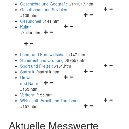
und
Geschichte und Geografie
.
/141017.htm
schließen
Navigationsm
Gesellschaft und Soziales
Navigationsmenü
öffnen
.
/139.htm
öffnen
und
Gesundheit
.
/141.htm
Navigationsmenü
und
schließen
Kultur
Navigationsmenü
öffnen
schließen
.
/kultur.htm
öffnen
und
Navigationsmenü
und
schließen
öffnen
schließen
Land- und Forstwirtschaft
.
/147.htm
und
Sicherheit und Ordnung
.
/89557.htm
schließen
Navigationsm
Sport und Freizeit
.
/151.htm
Navigationsmenü
öffnen
Statistik
.
/statistik.htm
Navigationsmenü
öffnen
und
Umwelt
Navigationsmenü
öffnen
und
schließen
und Natur
öffnen
und
schließen
.
/153.htm
und
schließen
Verkehr
.
/155.htm
schließen
Navigationsm
Wirtschaft, Arbeit und Tourismus
Navigationsmenü
öffnen
.
/157.htm
öffnen
und
und
schließen
Aktuelle Messwerte
schließen