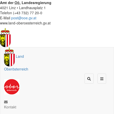
Amt der
Oö.
Landesregierung
4021 Linz • Landhausplatz 1
Telefon (+43 732) 77 20-0
E-Mail
post@ooe.gv.at
www.land-oberoesterreich.gv.at
Land
Oberösterreich
Kontakt