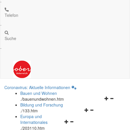
.
Telefon
.
Suche
.
Coronavirus: Aktuelle Informationen
Bauen und Wohnen
Navigationsm
.
/bauenundwohnen.htm
öffnen
Bildung und Forschung
Navigationsmenü
und
.
/133.htm
öffnen
schließen
Europa und
Navigationsmenü
und
Internationales
öffnen
schließen
.
/203110.htm