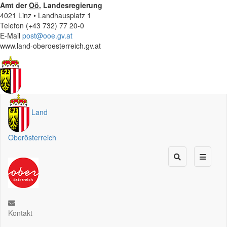
Amt der
Oö.
Landesregierung
4021 Linz • Landhausplatz 1
Telefon (+43 732) 77 20-0
E-Mail
post@ooe.gv.at
www.land-oberoesterreich.gv.at
Land
Oberösterreich
Kontakt