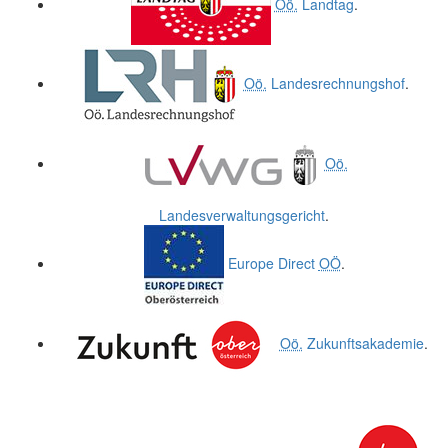
Oö.
Landtag
.
Oö.
Landesrechnungshof
.
Oö.
Landesverwaltungsgericht
.
Europe Direct
OÖ
.
Oö.
Zukunftsakademie
.