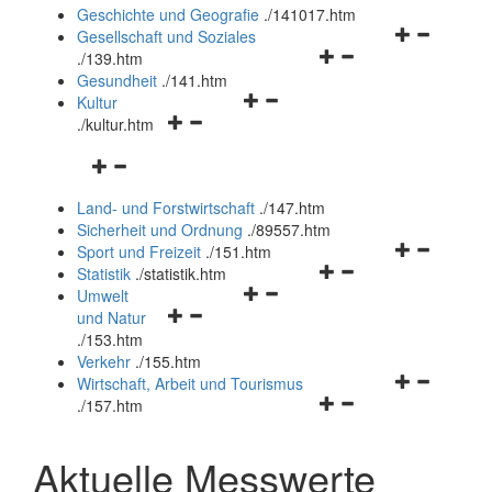
und
Geschichte und Geografie
.
/141017.htm
schließen
Navigationsm
Gesellschaft und Soziales
Navigationsmenü
öffnen
.
/139.htm
öffnen
und
Gesundheit
.
/141.htm
Navigationsmenü
und
schließen
Kultur
Navigationsmenü
öffnen
schließen
.
/kultur.htm
öffnen
und
Navigationsmenü
und
schließen
öffnen
schließen
Land- und Forstwirtschaft
.
/147.htm
und
Sicherheit und Ordnung
.
/89557.htm
schließen
Navigationsm
Sport und Freizeit
.
/151.htm
Navigationsmenü
öffnen
Statistik
.
/statistik.htm
Navigationsmenü
öffnen
und
Umwelt
Navigationsmenü
öffnen
und
schließen
und Natur
öffnen
und
schließen
.
/153.htm
und
schließen
Verkehr
.
/155.htm
schließen
Navigationsm
Wirtschaft, Arbeit und Tourismus
Navigationsmenü
öffnen
.
/157.htm
öffnen
und
und
schließen
Aktuelle Messwerte
schließen