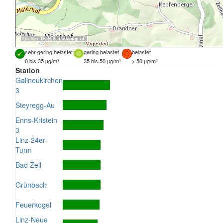
Quellen:
DORIS
,
basemap.at
sehr gering belastet
gering belastet
belastet
0 bis 35 µg/m³
35 bis 50 µg/m³
> 50 µg/m³
Station
Gallneukirchen
3
Steyregg-Au
Enns-Kristein
3
Linz-24er-
Turm
Bad Zell
Grünbach
Feuerkogel
Linz-Neue