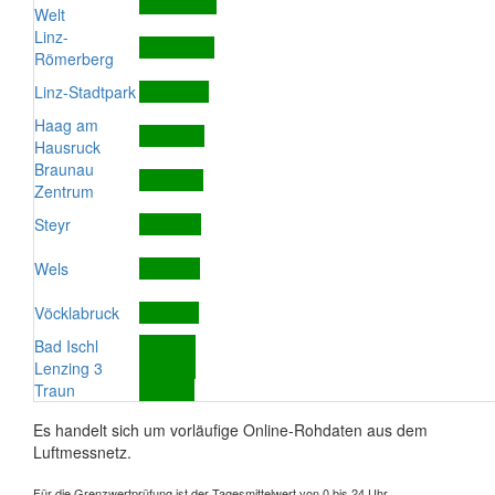
Welt
Linz-
Römerberg
Linz-Stadtpark
Haag am
Hausruck
Braunau
Zentrum
Steyr
Wels
Vöcklabruck
Bad Ischl
Lenzing 3
Traun
Es handelt sich um vorläufige Online-Rohdaten aus dem
Luftmessnetz.
Für die Grenzwertprüfung ist der Tagesmittelwert von 0 bis 24 Uhr