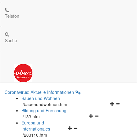
.
Telefon
.
Suche
.
Coronavirus: Aktuelle Informationen
Bauen und Wohnen
Navigationsm
.
/bauenundwohnen.htm
öffnen
Bildung und Forschung
Navigationsmenü
und
.
/133.htm
öffnen
schließen
Europa und
Navigationsmenü
und
Internationales
öffnen
schließen
.
/203110.htm