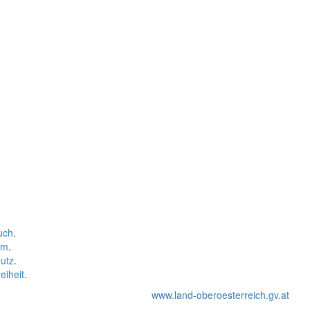
uch
.
um
.
utz
.
eiheit
.
www.land-oberoesterreich.gv.at