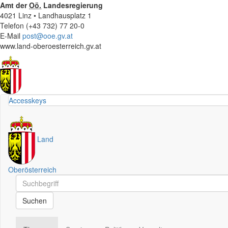
Amt der
Oö.
Landesregierung
4021 Linz • Landhausplatz 1
Telefon (+43 732) 77 20-0
E-Mail
post@ooe.gv.at
www.land-oberoesterreich.gv.at
Accesskeys
Land
Oberösterreich
Schnellsuche
Schnellsuche
Suchen