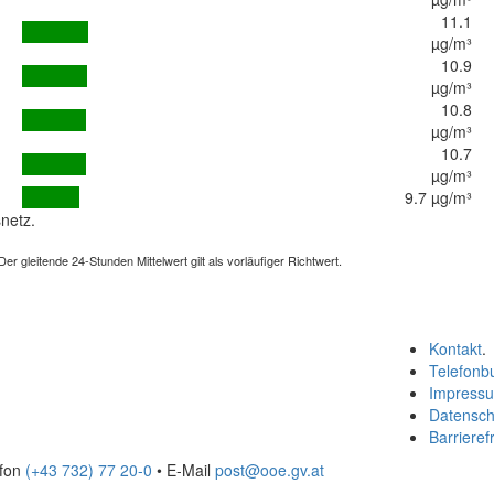
11.1
µg/m³
10.9
µg/m³
10.8
µg/m³
10.7
µg/m³
9.7 µg/m³
netz.
 gleitende 24-Stunden Mittelwert gilt als vorläufiger Richtwert.
Kontakt
.
Telefonb
Impress
Datensch
Barrierefr
efon
(+43 732) 77 20-0
• E-Mail
post@ooe.gv.at