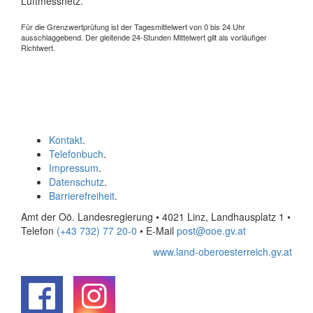
Luftmessnetz.
Für die Grenzwertprüfung ist der Tagesmittelwert von 0 bis 24 Uhr
ausschlaggebend. Der gleitende 24-Stunden Mittelwert gilt als vorläufiger
Richtwert.
Kontakt
.
Telefonbuch
.
Impressum
.
Datenschutz
.
Barrierefreiheit
.
Amt der Oö. Landesregierung • 4021 Linz, Landhausplatz 1
•
Telefon
(+43 732) 77 20-0
• E-Mail
post@ooe.gv.at
www.land-oberoesterreich.gv.at