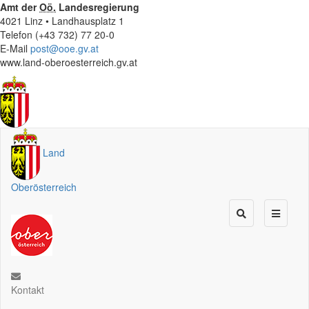
Amt der
Oö.
Landesregierung
4021 Linz • Landhausplatz 1
Telefon (+43 732) 77 20-0
E-Mail
post@ooe.gv.at
www.land-oberoesterreich.gv.at
Land
Oberösterreich
Kontakt