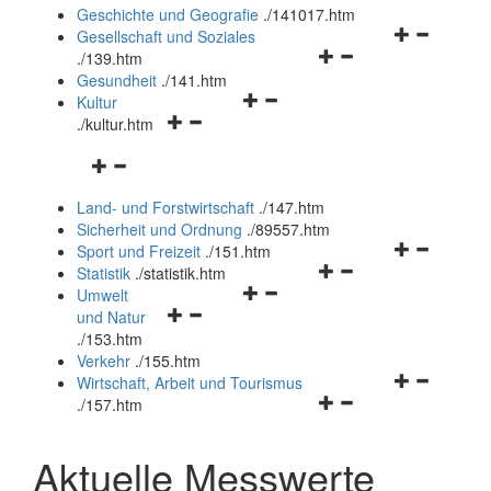
und
Geschichte und Geografie
.
/141017.htm
schließen
Navigationsm
Gesellschaft und Soziales
Navigationsmenü
öffnen
.
/139.htm
öffnen
und
Gesundheit
.
/141.htm
Navigationsmenü
und
schließen
Kultur
Navigationsmenü
öffnen
schließen
.
/kultur.htm
öffnen
und
Navigationsmenü
und
schließen
öffnen
schließen
Land- und Forstwirtschaft
.
/147.htm
und
Sicherheit und Ordnung
.
/89557.htm
schließen
Navigationsm
Sport und Freizeit
.
/151.htm
Navigationsmenü
öffnen
Statistik
.
/statistik.htm
Navigationsmenü
öffnen
und
Umwelt
Navigationsmenü
öffnen
und
schließen
und Natur
öffnen
und
schließen
.
/153.htm
und
schließen
Verkehr
.
/155.htm
schließen
Navigationsm
Wirtschaft, Arbeit und Tourismus
Navigationsmenü
öffnen
.
/157.htm
öffnen
und
und
schließen
Aktuelle Messwerte
schließen