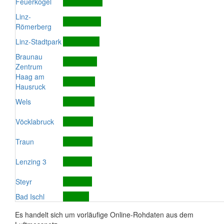
Feuerkogel
Linz-
Römerberg
Linz-Stadtpark
Braunau
Zentrum
Haag am
Hausruck
Wels
Vöcklabruck
Traun
Lenzing 3
Steyr
Bad Ischl
Es handelt sich um vorläufige Online-Rohdaten aus dem