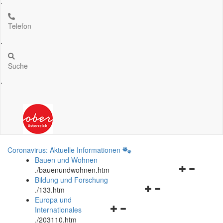
.
Telefon
.
Suche
.
Coronavirus: Aktuelle Informationen
Bauen und Wohnen
Navigationsm
.
/bauenundwohnen.htm
öffnen
Bildung und Forschung
Navigationsmenü
und
.
/133.htm
öffnen
schließen
Europa und
Navigationsmenü
und
Internationales
öffnen
schließen
.
/203110.htm