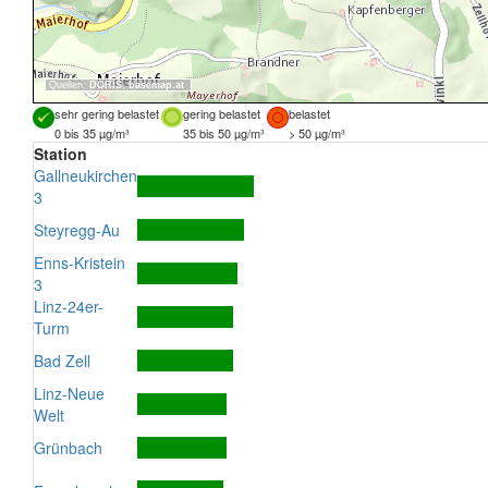
Quellen:
DORIS
,
basemap.at
sehr gering belastet
gering belastet
belastet
0 bis 35 µg/m³
35 bis 50 µg/m³
> 50 µg/m³
Station
Gallneukirchen
3
Steyregg-Au
Enns-Kristein
3
Linz-24er-
Turm
Bad Zell
Linz-Neue
Welt
Grünbach