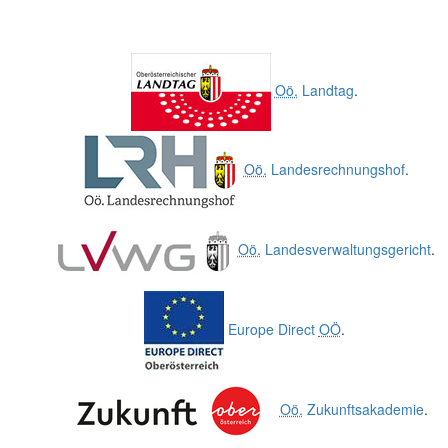
Oö.
Landtag
.
Oö.
Landesrechnungshof
.
Oö.
Landesverwaltungsgericht
.
Europe Direct
OÖ
.
Oö.
Zukunftsakademie
.