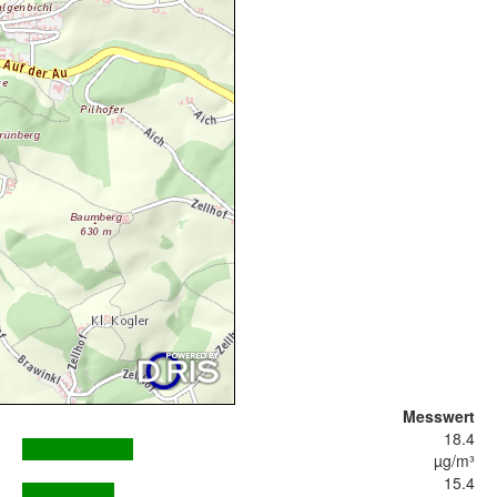
Messwert
18.4
µg/m³
15.4