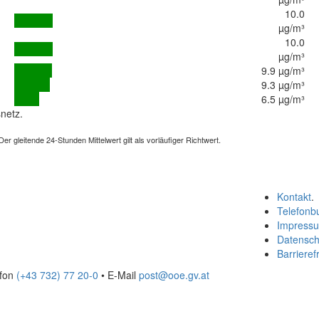
10.0
µg/m³
10.0
µg/m³
9.9 µg/m³
9.3 µg/m³
6.5 µg/m³
netz.
 gleitende 24-Stunden Mittelwert gilt als vorläufiger Richtwert.
Kontakt
.
Telefonb
Impress
Datensch
Barrierefr
efon
(+43 732) 77 20-0
• E-Mail
post@ooe.gv.at