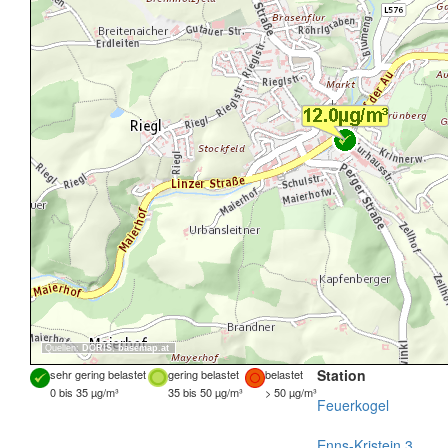
Quellen:
DORIS
,
basemap.at
Station
sehr gering belastet
gering belastet
belastet
0 bis 35 µg/m³
35 bis 50 µg/m³
> 50 µg/m³
Feuerkogel
Enns-Kristein 3