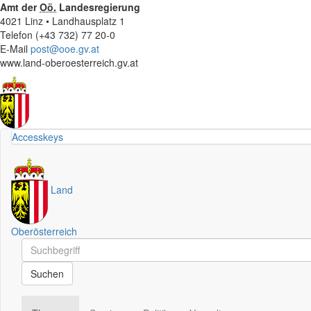
Amt der
Oö.
Landesregierung
4021 Linz • Landhausplatz 1
Telefon (+43 732) 77 20-0
E-Mail
post@ooe.gv.at
www.land-oberoesterreich.gv.at
Accesskeys
Land
Oberösterreich
Schnellsuche
Schnellsuche
Suchen