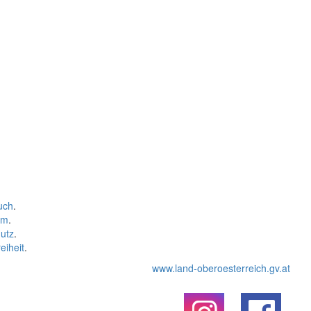
uch
.
um
.
utz
.
eiheit
.
www.land-oberoesterreich.gv.at