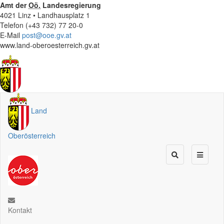
Amt der
Oö.
Landesregierung
4021 Linz • Landhausplatz 1
Telefon (+43 732) 77 20-0
E-Mail
post@ooe.gv.at
www.land-oberoesterreich.gv.at
Land
Oberösterreich
Kontakt