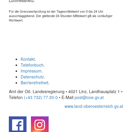
Luftmessnetz.
Für die Grenzwertprüfung ist der Tagesmittelwert von 0 bis 24 Uhr
ausschlaggebend. Der gleitende 24-Stunden Mittelwert gilt als vorläufiger
Richtwert.
Kontakt
.
Telefonbuch
.
Impressum
.
Datenschutz
.
Barrierefreiheit
.
Amt der Oö. Landesregierung • 4021 Linz, Landhausplatz 1
•
Telefon
(+43 732) 77 20-0
• E-Mail
post@ooe.gv.at
www.land-oberoesterreich.gv.at