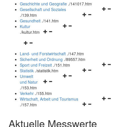
und
Geschichte und Geografie
.
/141017.htm
schließen
Navigationsm
Gesellschaft und Soziales
Navigationsmenü
öffnen
.
/139.htm
öffnen
und
Gesundheit
.
/141.htm
Navigationsmenü
und
schließen
Kultur
Navigationsmenü
öffnen
schließen
.
/kultur.htm
öffnen
und
Navigationsmenü
und
schließen
öffnen
schließen
Land- und Forstwirtschaft
.
/147.htm
und
Sicherheit und Ordnung
.
/89557.htm
schließen
Navigationsm
Sport und Freizeit
.
/151.htm
Navigationsmenü
öffnen
Statistik
.
/statistik.htm
Navigationsmenü
öffnen
und
Umwelt
Navigationsmenü
öffnen
und
schließen
und Natur
öffnen
und
schließen
.
/153.htm
und
schließen
Verkehr
.
/155.htm
schließen
Navigationsm
Wirtschaft, Arbeit und Tourismus
Navigationsmenü
öffnen
.
/157.htm
öffnen
und
und
schließen
Aktuelle Messwerte
schließen