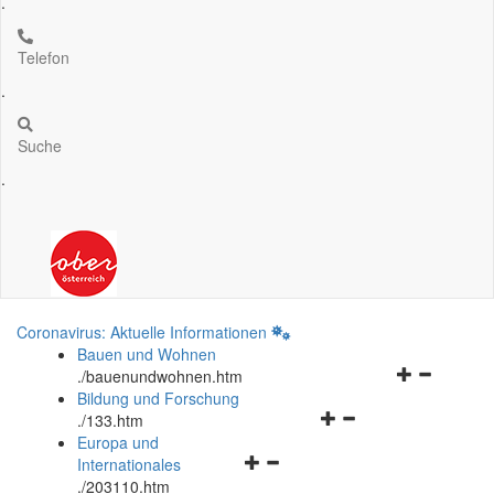
.
Telefon
.
Suche
.
Coronavirus: Aktuelle Informationen
Bauen und Wohnen
Navigationsm
.
/bauenundwohnen.htm
öffnen
Bildung und Forschung
Navigationsmenü
und
.
/133.htm
öffnen
schließen
Europa und
Navigationsmenü
und
Internationales
öffnen
schließen
.
/203110.htm