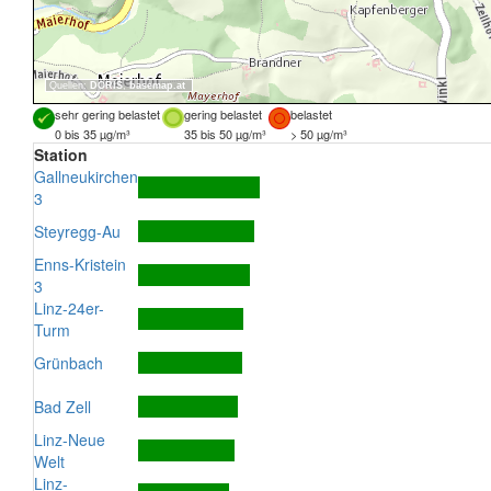
Quellen:
DORIS
,
basemap.at
sehr gering belastet
gering belastet
belastet
0 bis 35 µg/m³
35 bis 50 µg/m³
> 50 µg/m³
Station
Gallneukirchen
3
Steyregg-Au
Enns-Kristein
3
Linz-24er-
Turm
Grünbach
Bad Zell
Linz-Neue
Welt
Linz-