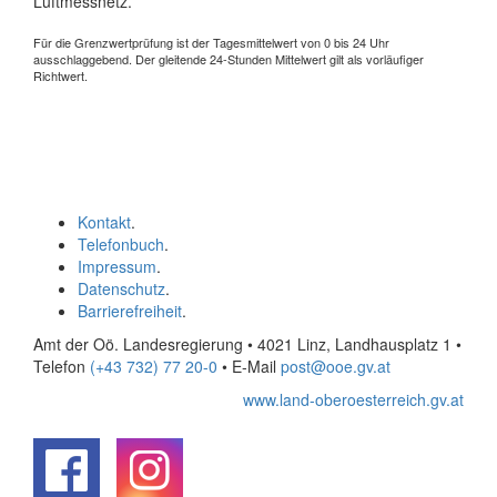
Luftmessnetz.
Für die Grenzwertprüfung ist der Tagesmittelwert von 0 bis 24 Uhr
ausschlaggebend. Der gleitende 24-Stunden Mittelwert gilt als vorläufiger
Richtwert.
Kontakt
.
Telefonbuch
.
Impressum
.
Datenschutz
.
Barrierefreiheit
.
Amt der Oö. Landesregierung • 4021 Linz, Landhausplatz 1
•
Telefon
(+43 732) 77 20-0
• E-Mail
post@ooe.gv.at
www.land-oberoesterreich.gv.at