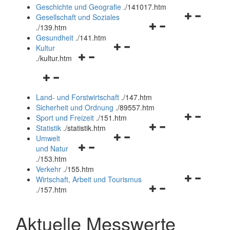
und
Geschichte und Geografie
.
/141017.htm
schließen
Navigationsm
Gesellschaft und Soziales
Navigationsmenü
öffnen
.
/139.htm
öffnen
und
Gesundheit
.
/141.htm
Navigationsmenü
und
schließen
Kultur
Navigationsmenü
öffnen
schließen
.
/kultur.htm
öffnen
und
Navigationsmenü
und
schließen
öffnen
schließen
Land- und Forstwirtschaft
.
/147.htm
und
Sicherheit und Ordnung
.
/89557.htm
schließen
Navigationsm
Sport und Freizeit
.
/151.htm
Navigationsmenü
öffnen
Statistik
.
/statistik.htm
Navigationsmenü
öffnen
und
Umwelt
Navigationsmenü
öffnen
und
schließen
und Natur
öffnen
und
schließen
.
/153.htm
und
schließen
Verkehr
.
/155.htm
schließen
Navigationsm
Wirtschaft, Arbeit und Tourismus
Navigationsmenü
öffnen
.
/157.htm
öffnen
und
und
schließen
Aktuelle Messwerte
schließen