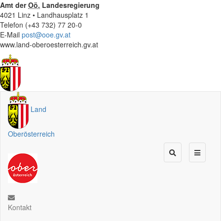
Amt der
Oö.
Landesregierung
4021 Linz • Landhausplatz 1
Telefon (+43 732) 77 20-0
E-Mail
post@ooe.gv.at
www.land-oberoesterreich.gv.at
Land
Oberösterreich
Kontakt