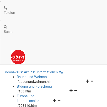
.
Telefon
.
Suche
.
Coronavirus: Aktuelle Informationen
Bauen und Wohnen
Navigationsm
.
/bauenundwohnen.htm
öffnen
Bildung und Forschung
Navigationsmenü
und
.
/133.htm
öffnen
schließen
Europa und
Navigationsmenü
und
Internationales
öffnen
schließen
.
/203110.htm