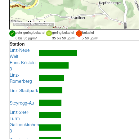
Quellen:
DORIS
,
basemap.at
sehr gering belastet
gering belastet
belastet
0 bis 35 µg/m³
35 bis 50 µg/m³
> 50 µg/m³
Station
Linz-Neue
Welt
Enns-Kristein
3
Linz-
Römerberg
Linz-Stadtpark
Steyregg-Au
Linz-24er-
Turm
Gallneukirchen
3