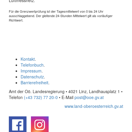
Luftmessnetz.
Für die Grenzwertprüfung ist der Tagesmittelwert von 0 bis 24 Uhr
ausschlaggebend. Der gleitende 24-Stunden Mittelwert gilt als vorläufiger
Richtwert.
Kontakt
.
Telefonbuch
.
Impressum
.
Datenschutz
.
Barrierefreiheit
.
Amt der Oö. Landesregierung • 4021 Linz, Landhausplatz 1
•
Telefon
(+43 732) 77 20-0
• E-Mail
post@ooe.gv.at
www.land-oberoesterreich.gv.at