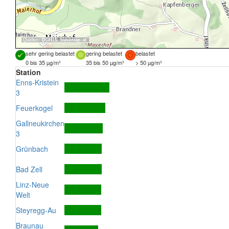
Quellen:
DORIS
,
basemap.at
sehr gering belastet
gering belastet
belastet
0 bis 35 µg/m³
35 bis 50 µg/m³
> 50 µg/m³
Station
Enns-Kristein
3
Feuerkogel
Gallneukirchen
3
Grünbach
Bad Zell
Linz-Neue
Welt
Steyregg-Au
Braunau