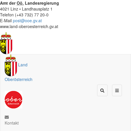
Amt der
Oö.
Landesregierung
4021 Linz • Landhausplatz 1
Telefon (+43 732) 77 20-0
E-Mail
post@ooe.gv.at
www.land-oberoesterreich.gv.at
Land
Oberösterreich
Kontakt