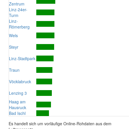
Zentrum
Linz-24er-
Turm
Linz-
Römerberg
Wels
Steyr
Linz-Stadtpark
Traun
Vöcklabruck
Lenzing 3
Haag am
Hausruck
Bad Ischl
Es handelt sich um vorläufige Online-Rohdaten aus dem