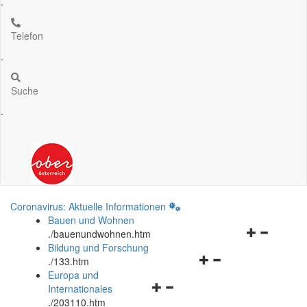
.
Telefon
.
Suche
.
Coronavirus: Aktuelle Informationen
Bauen und Wohnen
Navigationsm
.
/bauenundwohnen.htm
öffnen
Bildung und Forschung
Navigationsmenü
und
.
/133.htm
öffnen
schließen
Europa und
Navigationsmenü
und
Internationales
öffnen
schließen
.
/203110.htm