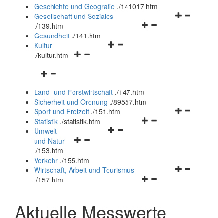
und
Geschichte und Geografie
.
/141017.htm
schließen
Navigationsm
Gesellschaft und Soziales
Navigationsmenü
öffnen
.
/139.htm
öffnen
und
Gesundheit
.
/141.htm
Navigationsmenü
und
schließen
Kultur
Navigationsmenü
öffnen
schließen
.
/kultur.htm
öffnen
und
Navigationsmenü
und
schließen
öffnen
schließen
Land- und Forstwirtschaft
.
/147.htm
und
Sicherheit und Ordnung
.
/89557.htm
schließen
Navigationsm
Sport und Freizeit
.
/151.htm
Navigationsmenü
öffnen
Statistik
.
/statistik.htm
Navigationsmenü
öffnen
und
Umwelt
Navigationsmenü
öffnen
und
schließen
und Natur
öffnen
und
schließen
.
/153.htm
und
schließen
Verkehr
.
/155.htm
schließen
Navigationsm
Wirtschaft, Arbeit und Tourismus
Navigationsmenü
öffnen
.
/157.htm
öffnen
und
und
schließen
Aktuelle Messwerte
schließen