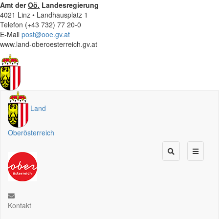
Amt der
Oö.
Landesregierung
4021 Linz • Landhausplatz 1
Telefon (+43 732) 77 20-0
E-Mail
post@ooe.gv.at
www.land-oberoesterreich.gv.at
Land
Oberösterreich
Kontakt