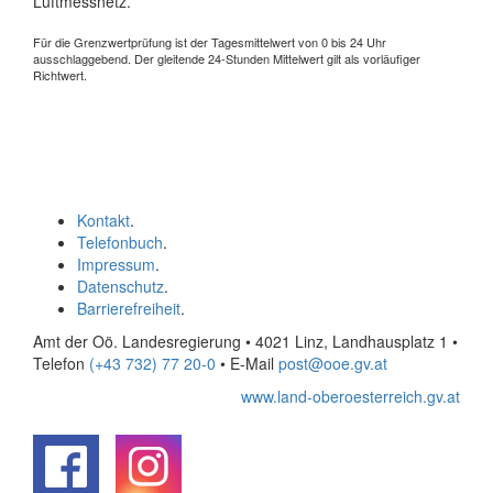
Luftmessnetz.
Für die Grenzwertprüfung ist der Tagesmittelwert von 0 bis 24 Uhr
ausschlaggebend. Der gleitende 24-Stunden Mittelwert gilt als vorläufiger
Richtwert.
Kontakt
.
Telefonbuch
.
Impressum
.
Datenschutz
.
Barrierefreiheit
.
Amt der Oö. Landesregierung • 4021 Linz, Landhausplatz 1
•
Telefon
(+43 732) 77 20-0
• E-Mail
post@ooe.gv.at
www.land-oberoesterreich.gv.at