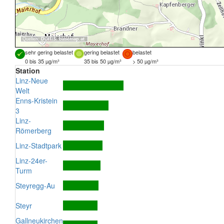
Quellen:
DORIS
,
basemap.at
sehr gering belastet
gering belastet
belastet
0 bis 35 µg/m³
35 bis 50 µg/m³
> 50 µg/m³
Station
Linz-Neue
Welt
Enns-Kristein
3
Linz-
Römerberg
Linz-Stadtpark
Linz-24er-
Turm
Steyregg-Au
Steyr
Gallneukirchen