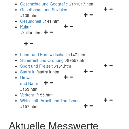
und
Geschichte und Geografie
.
/141017.htm
schließen
Navigationsm
Gesellschaft und Soziales
Navigationsmenü
öffnen
.
/139.htm
öffnen
und
Gesundheit
.
/141.htm
Navigationsmenü
und
schließen
Kultur
Navigationsmenü
öffnen
schließen
.
/kultur.htm
öffnen
und
Navigationsmenü
und
schließen
öffnen
schließen
Land- und Forstwirtschaft
.
/147.htm
und
Sicherheit und Ordnung
.
/89557.htm
schließen
Navigationsm
Sport und Freizeit
.
/151.htm
Navigationsmenü
öffnen
Statistik
.
/statistik.htm
Navigationsmenü
öffnen
und
Umwelt
Navigationsmenü
öffnen
und
schließen
und Natur
öffnen
und
schließen
.
/153.htm
und
schließen
Verkehr
.
/155.htm
schließen
Navigationsm
Wirtschaft, Arbeit und Tourismus
Navigationsmenü
öffnen
.
/157.htm
öffnen
und
und
schließen
Aktuelle Messwerte
schließen