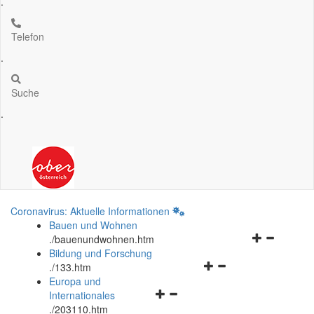
.
Telefon
.
Suche
.
Coronavirus: Aktuelle Informationen
Bauen und Wohnen
Navigationsm
.
/bauenundwohnen.htm
öffnen
Bildung und Forschung
Navigationsmenü
und
.
/133.htm
öffnen
schließen
Europa und
Navigationsmenü
und
Internationales
öffnen
schließen
.
/203110.htm