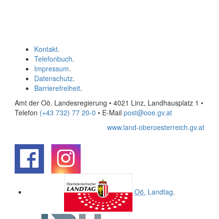
Kontakt
.
Telefonbuch
.
Impressum
.
Datenschutz
.
Barrierefreiheit
.
Amt der Oö. Landesregierung • 4021 Linz, Landhausplatz 1
•
Telefon
(+43 732) 77 20-0
• E-Mail
post@ooe.gv.at
www.land-oberoesterreich.gv.at
.
.
Oö.
Landtag
.