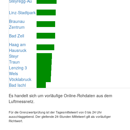
Steyregg-Au
Linz-Stadtpark
Braunau
Zentrum
Bad Zell
Haag am
Hausruck
Steyr
Traun
Lenzing 3
Wels
Vöcklabruck
Bad Ischl
Es handelt sich um vorläufige Online-Rohdaten aus dem
Luftmessnetz.
Für die Grenzwertprüfung ist der Tagesmittelwert von 0 bis 24 Uhr
ausschlaggebend. Der gleitende 24-Stunden Mittelwert gilt als vorläufiger
Richtwert.