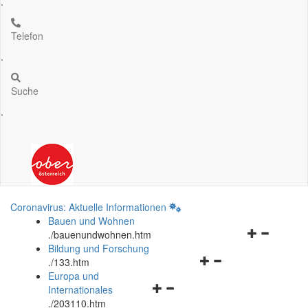
.
Telefon
.
Suche
.
Coronavirus: Aktuelle Informationen
Bauen und Wohnen
Navigationsm
.
/bauenundwohnen.htm
öffnen
Bildung und Forschung
Navigationsmenü
und
.
/133.htm
öffnen
schließen
Europa und
Navigationsmenü
und
Internationales
öffnen
schließen
.
/203110.htm