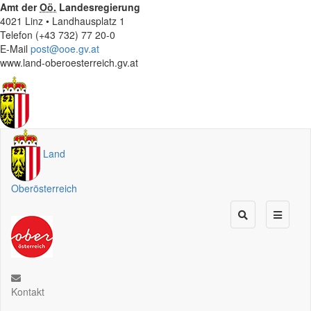
Amt der
Oö.
Landesregierung
4021 Linz • Landhausplatz 1
Telefon (+43 732) 77 20-0
E-Mail
post@ooe.gv.at
www.land-oberoesterreich.gv.at
Land
Oberösterreich
Kontakt