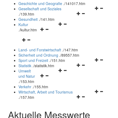
und
Geschichte und Geografie
.
/141017.htm
schließen
Navigationsm
Gesellschaft und Soziales
Navigationsmenü
öffnen
.
/139.htm
öffnen
und
Gesundheit
.
/141.htm
Navigationsmenü
und
schließen
Kultur
Navigationsmenü
öffnen
schließen
.
/kultur.htm
öffnen
und
Navigationsmenü
und
schließen
öffnen
schließen
Land- und Forstwirtschaft
.
/147.htm
und
Sicherheit und Ordnung
.
/89557.htm
schließen
Navigationsm
Sport und Freizeit
.
/151.htm
Navigationsmenü
öffnen
Statistik
.
/statistik.htm
Navigationsmenü
öffnen
und
Umwelt
Navigationsmenü
öffnen
und
schließen
und Natur
öffnen
und
schließen
.
/153.htm
und
schließen
Verkehr
.
/155.htm
schließen
Navigationsm
Wirtschaft, Arbeit und Tourismus
Navigationsmenü
öffnen
.
/157.htm
öffnen
und
und
schließen
Aktuelle Messwerte
schließen