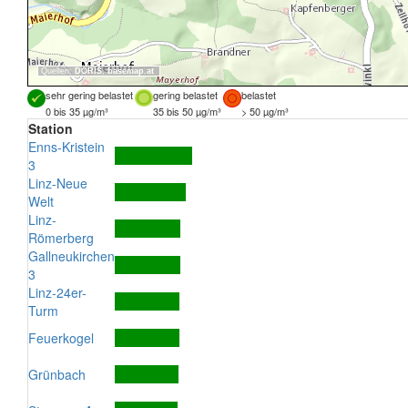
Quellen:
DORIS
,
basemap.at
sehr gering belastet
gering belastet
belastet
0 bis 35 µg/m³
35 bis 50 µg/m³
> 50 µg/m³
Station
Enns-Kristein
3
Linz-Neue
Welt
Linz-
Römerberg
Gallneukirchen
3
Linz-24er-
Turm
Feuerkogel
Grünbach