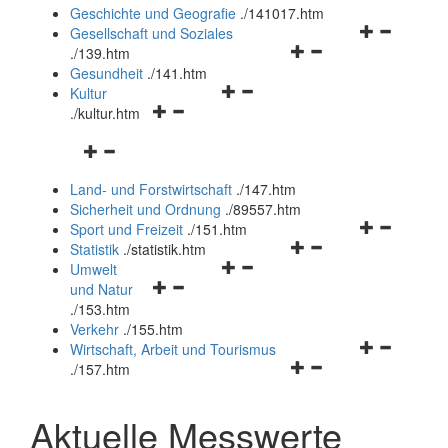
und
Geschichte und Geografie
.
/141017.htm
schließen
Navigationsm
Gesellschaft und Soziales
Navigationsmenü
öffnen
.
/139.htm
öffnen
und
Gesundheit
.
/141.htm
Navigationsmenü
und
schließen
Kultur
Navigationsmenü
öffnen
schließen
.
/kultur.htm
öffnen
und
Navigationsmenü
und
schließen
öffnen
schließen
Land- und Forstwirtschaft
.
/147.htm
und
Sicherheit und Ordnung
.
/89557.htm
schließen
Navigationsm
Sport und Freizeit
.
/151.htm
Navigationsmenü
öffnen
Statistik
.
/statistik.htm
Navigationsmenü
öffnen
und
Umwelt
Navigationsmenü
öffnen
und
schließen
und Natur
öffnen
und
schließen
.
/153.htm
und
schließen
Verkehr
.
/155.htm
schließen
Navigationsm
Wirtschaft, Arbeit und Tourismus
Navigationsmenü
öffnen
.
/157.htm
öffnen
und
und
schließen
Aktuelle Messwerte
schließen