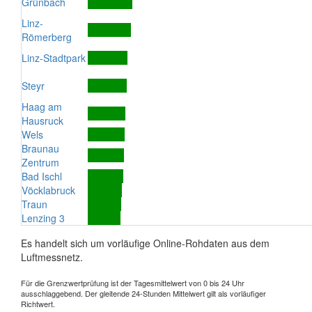
Grünbach
Linz-
Römerberg
Linz-Stadtpark
Steyr
Haag am
Hausruck
Wels
Braunau
Zentrum
Bad Ischl
Vöcklabruck
Traun
Lenzing 3
Es handelt sich um vorläufige Online-Rohdaten aus dem
Luftmessnetz.
Für die Grenzwertprüfung ist der Tagesmittelwert von 0 bis 24 Uhr
ausschlaggebend. Der gleitende 24-Stunden Mittelwert gilt als vorläufiger
Richtwert.