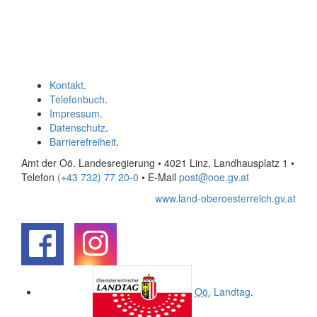
Kontakt
.
Telefonbuch
.
Impressum
.
Datenschutz
.
Barrierefreiheit
.
Amt der Oö. Landesregierung • 4021 Linz, Landhausplatz 1
•
Telefon
(+43 732) 77 20-0
• E-Mail
post@ooe.gv.at
www.land-oberoesterreich.gv.at
.
.
Oö.
Landtag
.