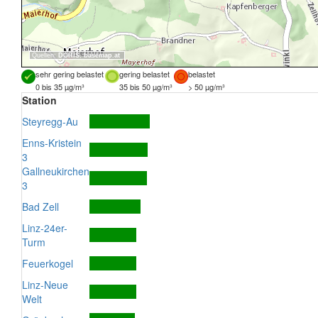
Quellen:
DORIS
,
basemap.at
sehr gering belastet
gering belastet
belastet
0 bis 35 µg/m³
35 bis 50 µg/m³
> 50 µg/m³
Station
Steyregg-Au
Enns-Kristein
3
Gallneukirchen
3
Bad Zell
Linz-24er-
Turm
Feuerkogel
Linz-Neue
Welt