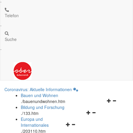
.
Telefon
.
Suche
.
Coronavirus: Aktuelle Informationen
Bauen und Wohnen
Navigationsm
.
/bauenundwohnen.htm
öffnen
Bildung und Forschung
Navigationsmenü
und
.
/133.htm
öffnen
schließen
Europa und
Navigationsmenü
und
Internationales
öffnen
schließen
.
/203110.htm