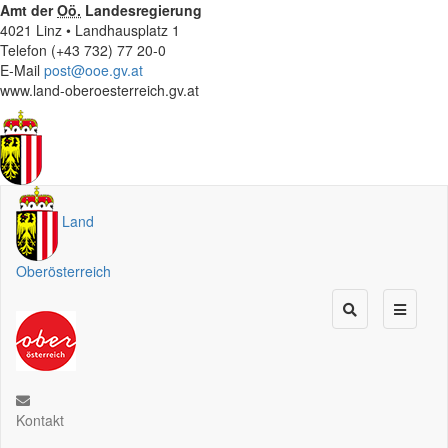
Amt der
Oö.
Landesregierung
4021 Linz • Landhausplatz 1
Telefon (+43 732) 77 20-0
E-Mail
post@ooe.gv.at
www.land-oberoesterreich.gv.at
Land
Oberösterreich
Kontakt