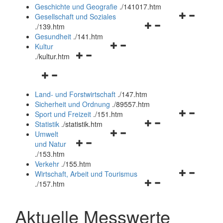
und
Geschichte und Geografie
.
/141017.htm
schließen
Navigationsm
Gesellschaft und Soziales
Navigationsmenü
öffnen
.
/139.htm
öffnen
und
Gesundheit
.
/141.htm
Navigationsmenü
und
schließen
Kultur
Navigationsmenü
öffnen
schließen
.
/kultur.htm
öffnen
und
Navigationsmenü
und
schließen
öffnen
schließen
Land- und Forstwirtschaft
.
/147.htm
und
Sicherheit und Ordnung
.
/89557.htm
schließen
Navigationsm
Sport und Freizeit
.
/151.htm
Navigationsmenü
öffnen
Statistik
.
/statistik.htm
Navigationsmenü
öffnen
und
Umwelt
Navigationsmenü
öffnen
und
schließen
und Natur
öffnen
und
schließen
.
/153.htm
und
schließen
Verkehr
.
/155.htm
schließen
Navigationsm
Wirtschaft, Arbeit und Tourismus
Navigationsmenü
öffnen
.
/157.htm
öffnen
und
und
schließen
Aktuelle Messwerte
schließen