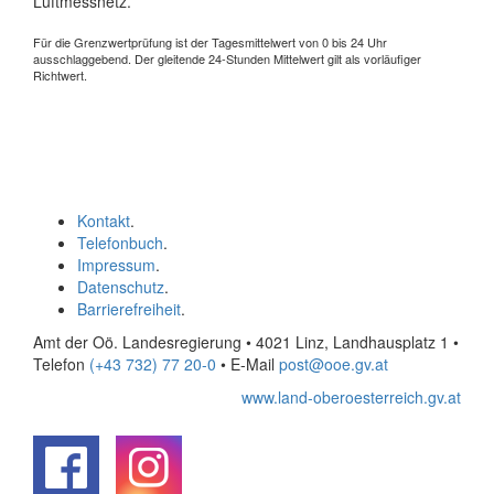
Luftmessnetz.
Für die Grenzwertprüfung ist der Tagesmittelwert von 0 bis 24 Uhr
ausschlaggebend. Der gleitende 24-Stunden Mittelwert gilt als vorläufiger
Richtwert.
Kontakt
.
Telefonbuch
.
Impressum
.
Datenschutz
.
Barrierefreiheit
.
Amt der Oö. Landesregierung • 4021 Linz, Landhausplatz 1
•
Telefon
(+43 732) 77 20-0
• E-Mail
post@ooe.gv.at
www.land-oberoesterreich.gv.at