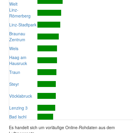
Welt
Linz-
Römerberg
Linz-Stadtpark
Braunau
Zentrum
Wels
Haag am
Hausruck
Traun
Steyr
Vöcklabruck
Lenzing 3
Bad Ischl
Es handelt sich um vorläufige Online-Rohdaten aus dem