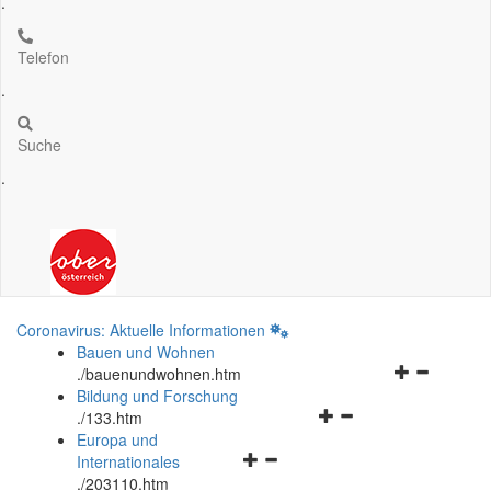
.
Telefon
.
Suche
.
Coronavirus: Aktuelle Informationen
Bauen und Wohnen
Navigationsm
.
/bauenundwohnen.htm
öffnen
Bildung und Forschung
Navigationsmenü
und
.
/133.htm
öffnen
schließen
Europa und
Navigationsmenü
und
Internationales
öffnen
schließen
.
/203110.htm