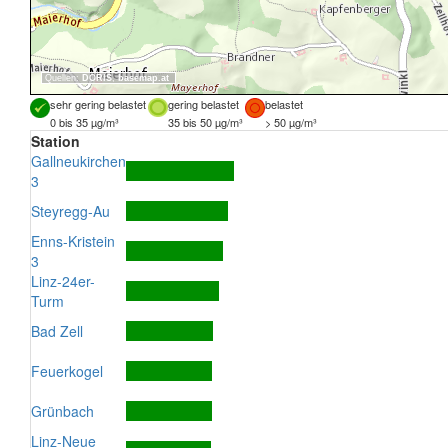
Quellen:
DORIS
,
basemap.at
sehr gering belastet
gering belastet
belastet
0 bis 35 µg/m³
35 bis 50 µg/m³
> 50 µg/m³
Station
Gallneukirchen
3
Steyregg-Au
Enns-Kristein
3
Linz-24er-
Turm
Bad Zell
Feuerkogel
Grünbach
Linz-Neue