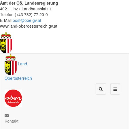
Amt der
Oö.
Landesregierung
4021 Linz • Landhausplatz 1
Telefon (+43 732) 77 20-0
E-Mail
post@ooe.gv.at
www.land-oberoesterreich.gv.at
Land
Oberösterreich
Kontakt