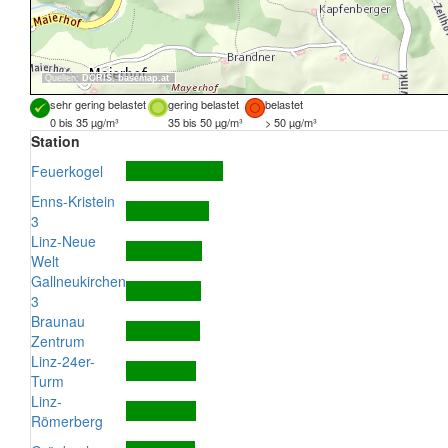
Quellen:
DORIS
,
basemap.at
sehr gering belastet
gering belastet
belastet
0 bis 35 µg/m³
35 bis 50 µg/m³
> 50 µg/m³
Station
Feuerkogel
Enns-Kristein
3
Linz-Neue
Welt
Gallneukirchen
3
Braunau
Zentrum
Linz-24er-
Turm
Linz-
Römerberg