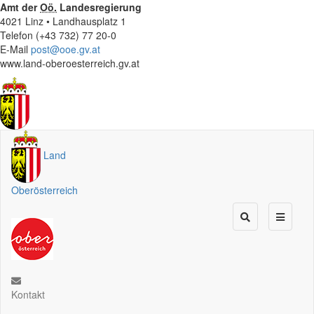
Amt der
Oö.
Landesregierung
4021 Linz • Landhausplatz 1
Telefon (+43 732) 77 20-0
E-Mail
post@ooe.gv.at
www.land-oberoesterreich.gv.at
Land
Oberösterreich
Kontakt