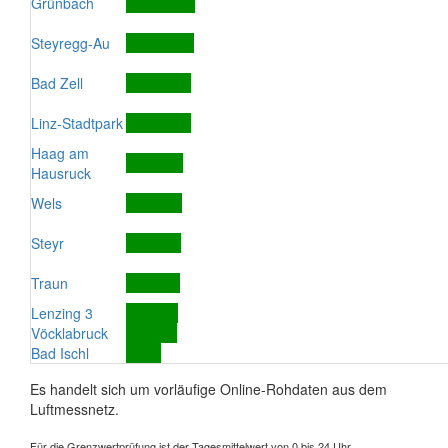
Grünbach
Steyregg-Au
Bad Zell
Linz-Stadtpark
Haag am
Hausruck
Wels
Steyr
Traun
Lenzing 3
Vöcklabruck
Bad Ischl
Es handelt sich um vorläufige Online-Rohdaten aus dem
Luftmessnetz.
Für die Grenzwertprüfung ist der Tagesmittelwert von 0 bis 24 Uhr