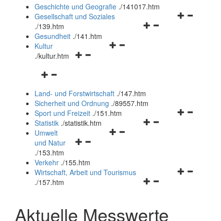
und
Geschichte und Geografie
.
/141017.htm
schließen
Navigationsm
Gesellschaft und Soziales
Navigationsmenü
öffnen
.
/139.htm
öffnen
und
Gesundheit
.
/141.htm
Navigationsmenü
und
schließen
Kultur
Navigationsmenü
öffnen
schließen
.
/kultur.htm
öffnen
und
Navigationsmenü
und
schließen
öffnen
schließen
Land- und Forstwirtschaft
.
/147.htm
und
Sicherheit und Ordnung
.
/89557.htm
schließen
Navigationsm
Sport und Freizeit
.
/151.htm
Navigationsmenü
öffnen
Statistik
.
/statistik.htm
Navigationsmenü
öffnen
und
Umwelt
Navigationsmenü
öffnen
und
schließen
und Natur
öffnen
und
schließen
.
/153.htm
und
schließen
Verkehr
.
/155.htm
schließen
Navigationsm
Wirtschaft, Arbeit und Tourismus
Navigationsmenü
öffnen
.
/157.htm
öffnen
und
und
schließen
Aktuelle Messwerte
schließen