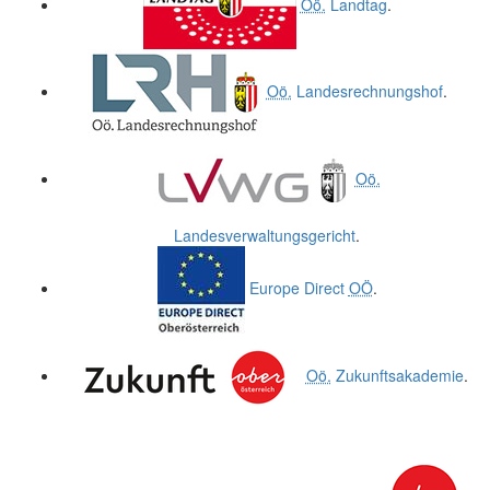
Oö.
Landtag
.
Oö.
Landesrechnungshof
.
Oö.
Landesverwaltungsgericht
.
Europe Direct
OÖ
.
Oö.
Zukunftsakademie
.