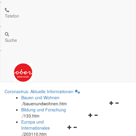
.
Telefon
.
Suche
.
Coronavirus: Aktuelle Informationen
Bauen und Wohnen
Navigationsm
.
/bauenundwohnen.htm
öffnen
Bildung und Forschung
Navigationsmenü
und
.
/133.htm
öffnen
schließen
Europa und
Navigationsmenü
und
Internationales
öffnen
schließen
.
/203110.htm