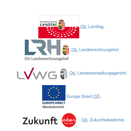
Oö.
Landtag
.
Oö.
Landesrechnungshof
.
Oö.
Landesverwaltungsgericht
.
Europe Direct
OÖ
.
Oö.
Zukunftsakademie
.