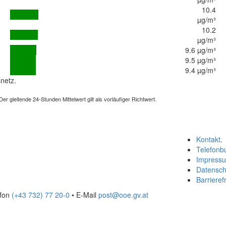
10.4
µg/m³
10.2
µg/m³
9.6 µg/m³
9.5 µg/m³
9.4 µg/m³
netz.
 gleitende 24-Stunden Mittelwert gilt als vorläufiger Richtwert.
Kontakt
.
Telefonb
Impress
Datensch
Barrierefr
efon
(+43 732) 77 20-0
• E-Mail
post@ooe.gv.at