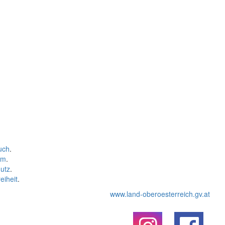
uch
.
um
.
utz
.
eiheit
.
www.land-oberoesterreich.gv.at