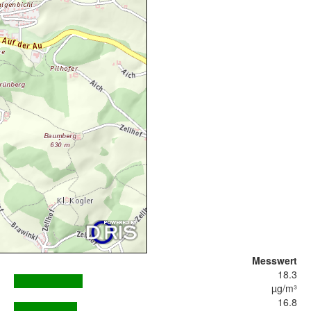
Messwert
18.3
µg/m³
16.8