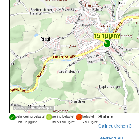
Quellen:
DORIS
,
basemap.at
Station
sehr gering belastet
gering belastet
belastet
0 bis 35 µg/m³
35 bis 50 µg/m³
> 50 µg/m³
Gallneukirchen 3
Steyregg-Au