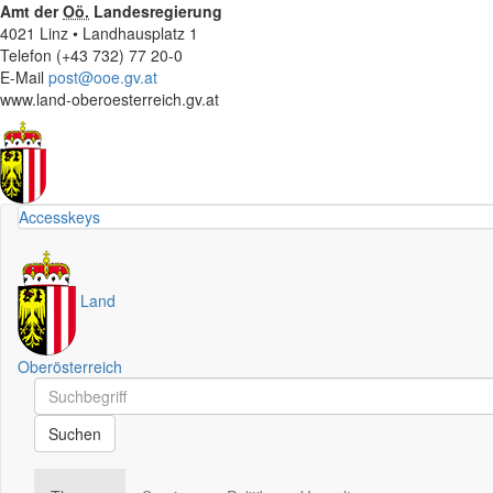
Amt der
Oö.
Landesregierung
4021 Linz • Landhausplatz 1
Telefon (+43 732) 77 20-0
E-Mail
post@ooe.gv.at
www.land-oberoesterreich.gv.at
Accesskeys
Land
Oberösterreich
Schnellsuche
Schnellsuche
Suchen