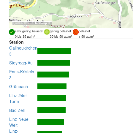
Quellen:
DORIS
,
basemap.at
sehr gering belastet
gering belastet
belastet
0 bis 35 µg/m³
35 bis 50 µg/m³
> 50 µg/m³
Station
Gallneukirchen
3
Steyregg-Au
Enns-Kristein
3
Grünbach
Linz-24er-
Turm
Bad Zell
Linz-Neue
Welt
Linz-