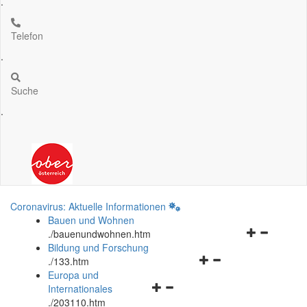
.
Telefon
.
Suche
.
Coronavirus: Aktuelle Informationen
Bauen und Wohnen
Navigationsm
.
/bauenundwohnen.htm
öffnen
Bildung und Forschung
Navigationsmenü
und
.
/133.htm
öffnen
schließen
Europa und
Navigationsmenü
und
Internationales
öffnen
schließen
.
/203110.htm