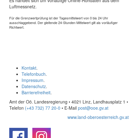
Es handelt sich um vorläufige Online-Rohdaten aus dem
Luftmessnetz.
Für die Grenzwertprüfung ist der Tagesmittelwert von 0 bis 24 Uhr
ausschlaggebend. Der gleitende 24-Stunden Mittelwert gilt als vorläufiger
Richtwert.
Kontakt
.
Telefonbuch
.
Impressum
.
Datenschutz
.
Barrierefreiheit
.
Amt der Oö. Landesregierung • 4021 Linz, Landhausplatz 1
•
Telefon
(+43 732) 77 20-0
• E-Mail
post@ooe.gv.at
www.land-oberoesterreich.gv.at