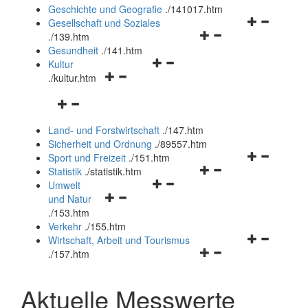
und
Geschichte und Geografie
.
/141017.htm
schließen
Navigationsm
Gesellschaft und Soziales
Navigationsmenü
öffnen
.
/139.htm
öffnen
und
Gesundheit
.
/141.htm
Navigationsmenü
und
schließen
Kultur
Navigationsmenü
öffnen
schließen
.
/kultur.htm
öffnen
und
Navigationsmenü
und
schließen
öffnen
schließen
Land- und Forstwirtschaft
.
/147.htm
und
Sicherheit und Ordnung
.
/89557.htm
schließen
Navigationsm
Sport und Freizeit
.
/151.htm
Navigationsmenü
öffnen
Statistik
.
/statistik.htm
Navigationsmenü
öffnen
und
Umwelt
Navigationsmenü
öffnen
und
schließen
und Natur
öffnen
und
schließen
.
/153.htm
und
schließen
Verkehr
.
/155.htm
schließen
Navigationsm
Wirtschaft, Arbeit und Tourismus
Navigationsmenü
öffnen
.
/157.htm
öffnen
und
und
schließen
Aktuelle Messwerte
schließen