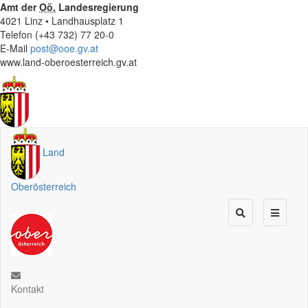
Amt der
Oö.
Landesregierung
4021 Linz • Landhausplatz 1
Telefon (+43 732) 77 20-0
E-Mail
post@ooe.gv.at
www.land-oberoesterreich.gv.at
Land
Oberösterreich
Kontakt