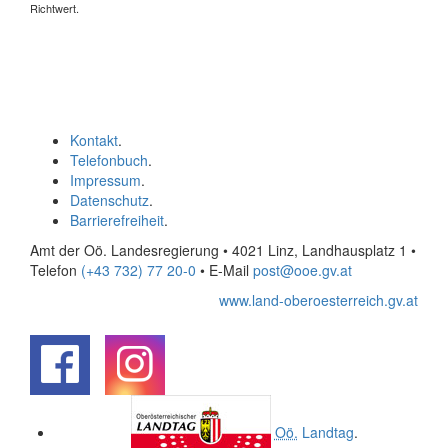
Richtwert.
Kontakt
.
Telefonbuch
.
Impressum
.
Datenschutz
.
Barrierefreiheit
.
Amt der Oö. Landesregierung • 4021 Linz, Landhausplatz 1
•
Telefon
(+43 732) 77 20-0
• E-Mail
post@ooe.gv.at
www.land-oberoesterreich.gv.at
.
.
Oö.
Landtag
.