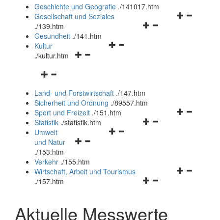
und
Geschichte und Geografie
.
/141017.htm
schließen
Navigationsm
Gesellschaft und Soziales
Navigationsmenü
öffnen
.
/139.htm
öffnen
und
Gesundheit
.
/141.htm
Navigationsmenü
und
schließen
Kultur
Navigationsmenü
öffnen
schließen
.
/kultur.htm
öffnen
und
Navigationsmenü
und
schließen
öffnen
schließen
Land- und Forstwirtschaft
.
/147.htm
und
Sicherheit und Ordnung
.
/89557.htm
schließen
Navigationsm
Sport und Freizeit
.
/151.htm
Navigationsmenü
öffnen
Statistik
.
/statistik.htm
Navigationsmenü
öffnen
und
Umwelt
Navigationsmenü
öffnen
und
schließen
und Natur
öffnen
und
schließen
.
/153.htm
und
schließen
Verkehr
.
/155.htm
schließen
Navigationsm
Wirtschaft, Arbeit und Tourismus
Navigationsmenü
öffnen
.
/157.htm
öffnen
und
und
schließen
Aktuelle Messwerte
schließen