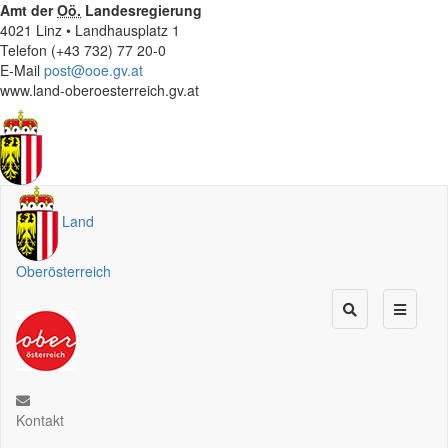
Amt der
Oö.
Landesregierung
4021 Linz • Landhausplatz 1
Telefon (+43 732) 77 20-0
E-Mail
post@ooe.gv.at
www.land-oberoesterreich.gv.at
Land
Oberösterreich
Kontakt