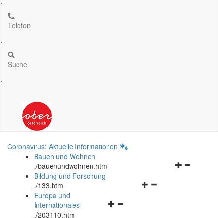
.
Telefon
.
Suche
.
Coronavirus: Aktuelle Informationen
Bauen und Wohnen
Navigationsm
.
/bauenundwohnen.htm
öffnen
Bildung und Forschung
Navigationsmenü
und
.
/133.htm
öffnen
schließen
Europa und
Navigationsmenü
und
Internationales
öffnen
schließen
.
/203110.htm