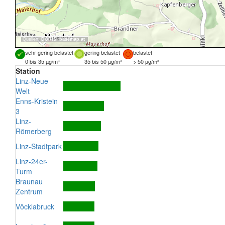
Quellen:
DORIS
,
basemap.at
sehr gering belastet
gering belastet
belastet
0 bis 35 µg/m³
35 bis 50 µg/m³
> 50 µg/m³
Station
Linz-Neue
Welt
Enns-Kristein
3
Linz-
Römerberg
Linz-Stadtpark
Linz-24er-
Turm
Braunau
Zentrum
Vöcklabruck