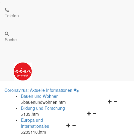
.
Telefon
.
Suche
.
Coronavirus: Aktuelle Informationen
Bauen und Wohnen
Navigationsm
.
/bauenundwohnen.htm
öffnen
Bildung und Forschung
Navigationsmenü
und
.
/133.htm
öffnen
schließen
Europa und
Navigationsmenü
und
Internationales
öffnen
schließen
.
/203110.htm