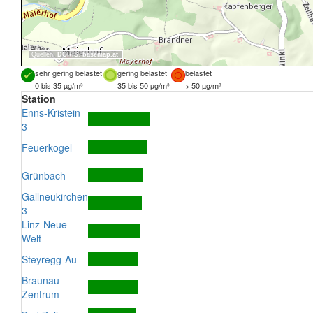
Quellen:
DORIS
,
basemap.at
sehr gering belastet
gering belastet
belastet
0 bis 35 µg/m³
35 bis 50 µg/m³
> 50 µg/m³
Station
Enns-Kristein
3
Feuerkogel
Grünbach
Gallneukirchen
3
Linz-Neue
Welt
Steyregg-Au
Braunau
Zentrum