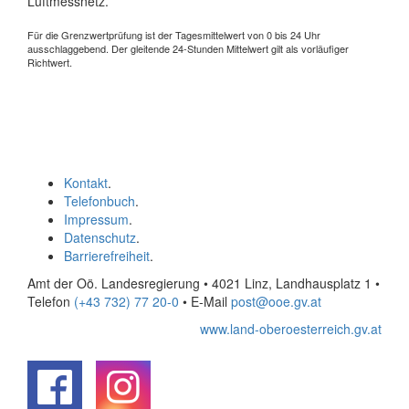
Luftmessnetz.
Für die Grenzwertprüfung ist der Tagesmittelwert von 0 bis 24 Uhr
ausschlaggebend. Der gleitende 24-Stunden Mittelwert gilt als vorläufiger
Richtwert.
Kontakt
.
Telefonbuch
.
Impressum
.
Datenschutz
.
Barrierefreiheit
.
Amt der Oö. Landesregierung • 4021 Linz, Landhausplatz 1
•
Telefon
(+43 732) 77 20-0
• E-Mail
post@ooe.gv.at
www.land-oberoesterreich.gv.at