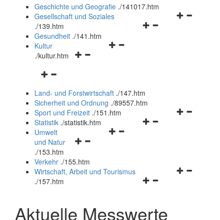
und
Geschichte und Geografie
.
/141017.htm
schließen
Navigationsm
Gesellschaft und Soziales
Navigationsmenü
öffnen
.
/139.htm
öffnen
und
Gesundheit
.
/141.htm
Navigationsmenü
und
schließen
Kultur
Navigationsmenü
öffnen
schließen
.
/kultur.htm
öffnen
und
Navigationsmenü
und
schließen
öffnen
schließen
Land- und Forstwirtschaft
.
/147.htm
und
Sicherheit und Ordnung
.
/89557.htm
schließen
Navigationsm
Sport und Freizeit
.
/151.htm
Navigationsmenü
öffnen
Statistik
.
/statistik.htm
Navigationsmenü
öffnen
und
Umwelt
Navigationsmenü
öffnen
und
schließen
und Natur
öffnen
und
schließen
.
/153.htm
und
schließen
Verkehr
.
/155.htm
schließen
Navigationsm
Wirtschaft, Arbeit und Tourismus
Navigationsmenü
öffnen
.
/157.htm
öffnen
und
und
schließen
Aktuelle Messwerte
schließen