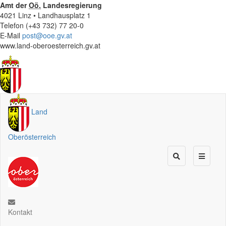
Amt der
Oö.
Landesregierung
4021 Linz • Landhausplatz 1
Telefon (+43 732) 77 20-0
E-Mail
post@ooe.gv.at
www.land-oberoesterreich.gv.at
Land
Oberösterreich
Kontakt