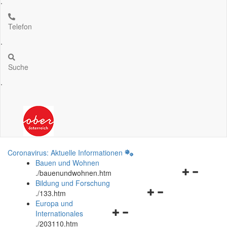
.
Telefon
.
Suche
.
Coronavirus: Aktuelle Informationen
Bauen und Wohnen
Navigationsm
.
/bauenundwohnen.htm
öffnen
Bildung und Forschung
Navigationsmenü
und
.
/133.htm
öffnen
schließen
Europa und
Navigationsmenü
und
Internationales
öffnen
schließen
.
/203110.htm