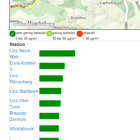
Quellen:
DORIS
,
basemap.at
sehr gering belastet
gering belastet
belastet
0 bis 35 µg/m³
35 bis 50 µg/m³
> 50 µg/m³
Station
Linz-Neue
Welt
Enns-Kristein
3
Linz-
Römerberg
Linz-Stadtpark
Linz-24er-
Turm
Braunau
Zentrum
Vöcklabruck