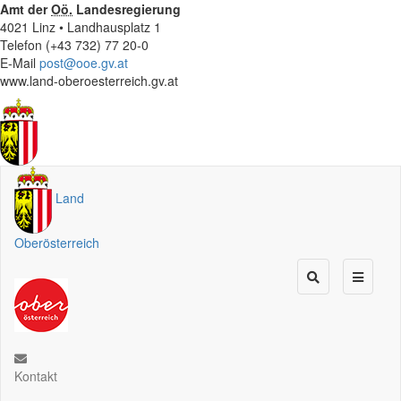
Amt der
Oö.
Landesregierung
4021 Linz • Landhausplatz 1
Telefon (+43 732) 77 20-0
E-Mail
post@ooe.gv.at
www.land-oberoesterreich.gv.at
Land
Oberösterreich
Kontakt