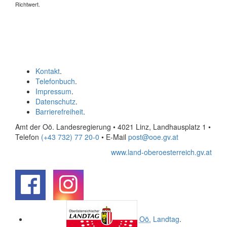
Richtwert.
Kontakt
.
Telefonbuch
.
Impressum
.
Datenschutz
.
Barrierefreiheit
.
Amt der Oö. Landesregierung • 4021 Linz, Landhausplatz 1
•
Telefon
(+43 732) 77 20-0
• E-Mail
post@ooe.gv.at
www.land-oberoesterreich.gv.at
.
.
Oö.
Landtag
.