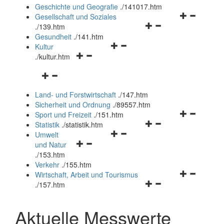
und
Geschichte und Geografie
.
/141017.htm
schließen
Navigationsm
Gesellschaft und Soziales
Navigationsmenü
öffnen
.
/139.htm
öffnen
und
Gesundheit
.
/141.htm
Navigationsmenü
und
schließen
Kultur
Navigationsmenü
öffnen
schließen
.
/kultur.htm
öffnen
und
Navigationsmenü
und
schließen
öffnen
schließen
Land- und Forstwirtschaft
.
/147.htm
und
Sicherheit und Ordnung
.
/89557.htm
schließen
Navigationsm
Sport und Freizeit
.
/151.htm
Navigationsmenü
öffnen
Statistik
.
/statistik.htm
Navigationsmenü
öffnen
und
Umwelt
Navigationsmenü
öffnen
und
schließen
und Natur
öffnen
und
schließen
.
/153.htm
und
schließen
Verkehr
.
/155.htm
schließen
Navigationsm
Wirtschaft, Arbeit und Tourismus
Navigationsmenü
öffnen
.
/157.htm
öffnen
und
und
schließen
Aktuelle Messwerte
schließen