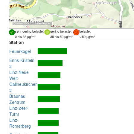
Quellen:
DORIS
,
basemap.at
sehr gering belastet
gering belastet
belastet
0 bis 35 µg/m³
35 bis 50 µg/m³
> 50 µg/m³
Station
Feuerkogel
Enns-Kristein
3
Linz-Neue
Welt
Gallneukirchen
3
Braunau
Zentrum
Linz-24er-
Turm
Linz-
Römerberg