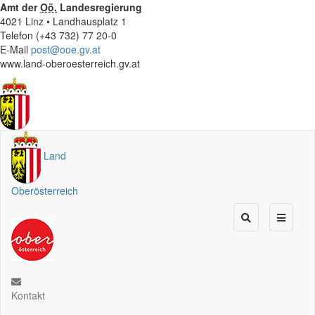
Amt der
Oö.
Landesregierung
4021 Linz • Landhausplatz 1
Telefon (+43 732) 77 20-0
E-Mail
post@ooe.gv.at
www.land-oberoesterreich.gv.at
Land
Oberösterreich
Kontakt