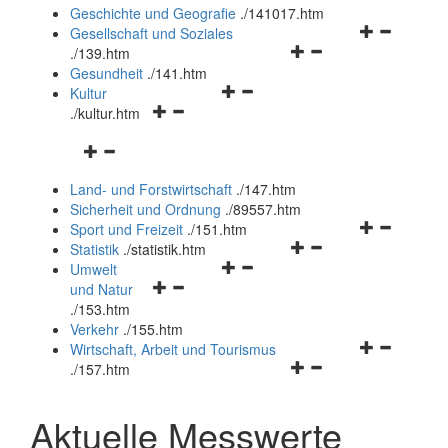
und
Geschichte und Geografie
.
/141017.htm
schließen
Navigationsm
Gesellschaft und Soziales
Navigationsmenü
öffnen
.
/139.htm
öffnen
und
Gesundheit
.
/141.htm
Navigationsmenü
und
schließen
Kultur
Navigationsmenü
öffnen
schließen
.
/kultur.htm
öffnen
und
Navigationsmenü
und
schließen
öffnen
schließen
Land- und Forstwirtschaft
.
/147.htm
und
Sicherheit und Ordnung
.
/89557.htm
schließen
Navigationsm
Sport und Freizeit
.
/151.htm
Navigationsmenü
öffnen
Statistik
.
/statistik.htm
Navigationsmenü
öffnen
und
Umwelt
Navigationsmenü
öffnen
und
schließen
und Natur
öffnen
und
schließen
.
/153.htm
und
schließen
Verkehr
.
/155.htm
schließen
Navigationsm
Wirtschaft, Arbeit und Tourismus
Navigationsmenü
öffnen
.
/157.htm
öffnen
und
und
schließen
Aktuelle Messwerte
schließen