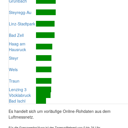
Grünbach
Steyregg-Au
Linz-Stadtpark
Bad Zell
Haag am
Hausruck
Steyr
Wels
Traun
Lenzing 3
Vöcklabruck
Bad Ischl
Es handelt sich um vorläufige Online-Rohdaten aus dem
Luftmessnetz.
Für die Grenzwertprüfung ist der Tagesmittelwert von 0 bis 24 Uhr