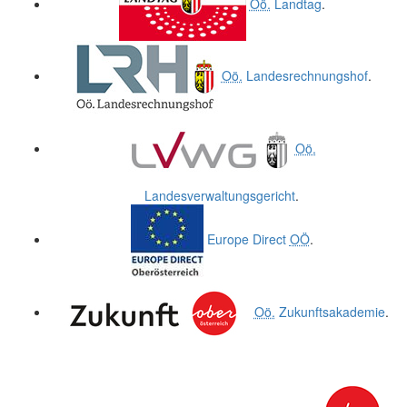
Oö.
Landtag
.
Oö.
Landesrechnungshof
.
Oö.
Landesverwaltungsgericht
.
Europe Direct
OÖ
.
Oö.
Zukunftsakademie
.