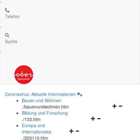
.
Telefon
.
Suche
.
Coronavirus: Aktuelle Informationen
Bauen und Wohnen
Navigationsm
.
/bauenundwohnen.htm
öffnen
Bildung und Forschung
Navigationsmenü
und
.
/133.htm
öffnen
schließen
Europa und
Navigationsmenü
und
Internationales
öffnen
schließen
.
/203110.htm