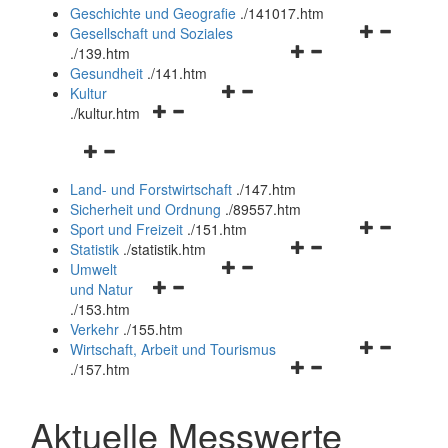
und
Geschichte und Geografie
.
/141017.htm
schließen
Navigationsm
Gesellschaft und Soziales
Navigationsmenü
öffnen
.
/139.htm
öffnen
und
Gesundheit
.
/141.htm
Navigationsmenü
und
schließen
Kultur
Navigationsmenü
öffnen
schließen
.
/kultur.htm
öffnen
und
Navigationsmenü
und
schließen
öffnen
schließen
Land- und Forstwirtschaft
.
/147.htm
und
Sicherheit und Ordnung
.
/89557.htm
schließen
Navigationsm
Sport und Freizeit
.
/151.htm
Navigationsmenü
öffnen
Statistik
.
/statistik.htm
Navigationsmenü
öffnen
und
Umwelt
Navigationsmenü
öffnen
und
schließen
und Natur
öffnen
und
schließen
.
/153.htm
und
schließen
Verkehr
.
/155.htm
schließen
Navigationsm
Wirtschaft, Arbeit und Tourismus
Navigationsmenü
öffnen
.
/157.htm
öffnen
und
und
schließen
Aktuelle Messwerte
schließen