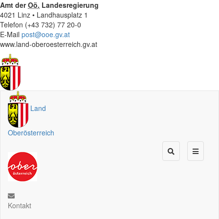
Amt der
Oö.
Landesregierung
4021 Linz • Landhausplatz 1
Telefon (+43 732) 77 20-0
E-Mail
post@ooe.gv.at
www.land-oberoesterreich.gv.at
Land
Oberösterreich
Kontakt