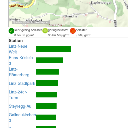
Quellen:
DORIS
,
basemap.at
sehr gering belastet
gering belastet
belastet
0 bis 35 µg/m³
35 bis 50 µg/m³
> 50 µg/m³
Station
Linz-Neue
Welt
Enns-Kristein
3
Linz-
Römerberg
Linz-Stadtpark
Linz-24er-
Turm
Steyregg-Au
Gallneukirchen
3