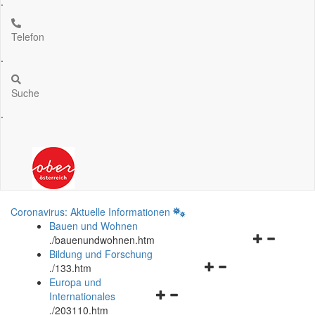
.
Telefon
.
Suche
.
Coronavirus: Aktuelle Informationen
Bauen und Wohnen
Navigationsm
.
/bauenundwohnen.htm
öffnen
Bildung und Forschung
Navigationsmenü
und
.
/133.htm
öffnen
schließen
Europa und
Navigationsmenü
und
Internationales
öffnen
schließen
.
/203110.htm