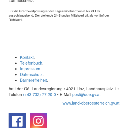
Luftmessnetz.
Für die Grenzwertprüfung ist der Tagesmittelwert von 0 bis 24 Uhr
ausschlaggebend. Der gleitende 24-Stunden Mittelwert gilt als vorläufiger
Richtwert.
Kontakt
.
Telefonbuch
.
Impressum
.
Datenschutz
.
Barrierefreiheit
.
Amt der Oö. Landesregierung • 4021 Linz, Landhausplatz 1
•
Telefon
(+43 732) 77 20-0
• E-Mail
post@ooe.gv.at
www.land-oberoesterreich.gv.at