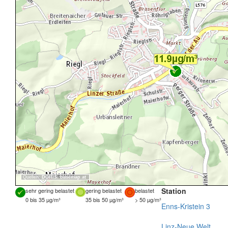
Quellen:
DORIS
,
basemap.at
Station
sehr gering belastet
gering belastet
belastet
0 bis 35 µg/m³
35 bis 50 µg/m³
> 50 µg/m³
Enns-Kristein 3
Linz-Neue Welt