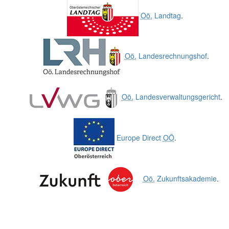
Oö.
Landtag
.
Oö.
Landesrechnungshof
.
Oö.
Landesverwaltungsgericht
.
Europe Direct
OÖ
.
Oö.
Zukunftsakademie
.