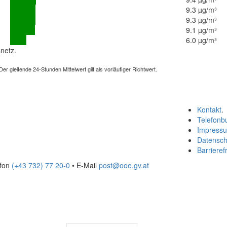
9.3 µg/m³
9.3 µg/m³
9.1 µg/m³
6.0 µg/m³
netz.
 gleitende 24-Stunden Mittelwert gilt als vorläufiger Richtwert.
Kontakt
.
Telefonb
Impress
Datensch
Barrierefr
efon
(+43 732) 77 20-0
• E-Mail
post@ooe.gv.at