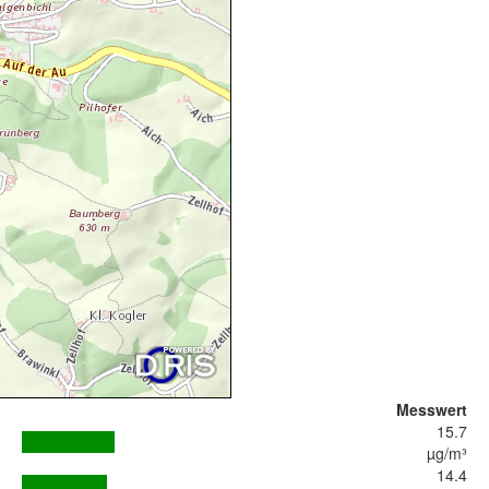
Messwert
15.7
µg/m³
14.4