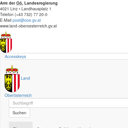
Amt der
Oö.
Landesregierung
4021 Linz • Landhausplatz 1
Telefon (+43 732) 77 20-0
E-Mail
post@ooe.gv.at
www.land-oberoesterreich.gv.at
Accesskeys
Land
Oberösterreich
Schnellsuche
Schnellsuche
Suchen