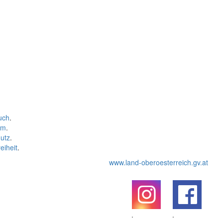
uch
.
um
.
utz
.
eiheit
.
www.land-oberoesterreich.gv.at
.
.