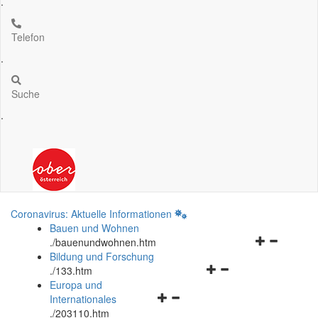
.
Telefon
.
Suche
.
Coronavirus: Aktuelle Informationen
Bauen und Wohnen
Navigationsm
.
/bauenundwohnen.htm
öffnen
Bildung und Forschung
Navigationsmenü
und
.
/133.htm
öffnen
schließen
Europa und
Navigationsmenü
und
Internationales
öffnen
schließen
.
/203110.htm