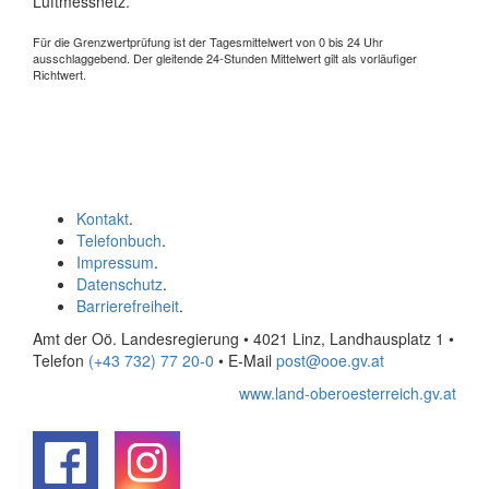
Luftmessnetz.
Für die Grenzwertprüfung ist der Tagesmittelwert von 0 bis 24 Uhr
ausschlaggebend. Der gleitende 24-Stunden Mittelwert gilt als vorläufiger
Richtwert.
Kontakt
.
Telefonbuch
.
Impressum
.
Datenschutz
.
Barrierefreiheit
.
Amt der Oö. Landesregierung • 4021 Linz, Landhausplatz 1
•
Telefon
(+43 732) 77 20-0
• E-Mail
post@ooe.gv.at
www.land-oberoesterreich.gv.at