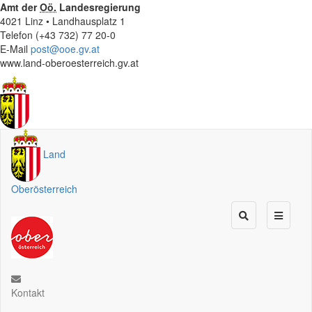
Amt der
Oö.
Landesregierung
4021 Linz • Landhausplatz 1
Telefon (+43 732) 77 20-0
E-Mail
post@ooe.gv.at
www.land-oberoesterreich.gv.at
Land
Oberösterreich
Kontakt