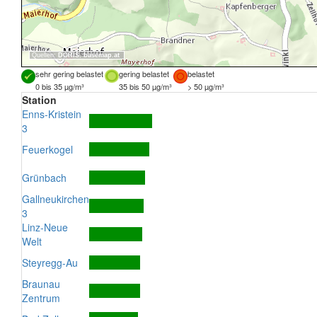
Quellen:
DORIS
,
basemap.at
sehr gering belastet
gering belastet
belastet
0 bis 35 µg/m³
35 bis 50 µg/m³
> 50 µg/m³
Station
Enns-Kristein
3
Feuerkogel
Grünbach
Gallneukirchen
3
Linz-Neue
Welt
Steyregg-Au
Braunau
Zentrum