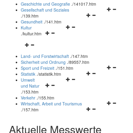
und
Geschichte und Geografie
.
/141017.htm
schließen
Navigationsm
Gesellschaft und Soziales
Navigationsmenü
öffnen
.
/139.htm
öffnen
und
Gesundheit
.
/141.htm
Navigationsmenü
und
schließen
Kultur
Navigationsmenü
öffnen
schließen
.
/kultur.htm
öffnen
und
Navigationsmenü
und
schließen
öffnen
schließen
Land- und Forstwirtschaft
.
/147.htm
und
Sicherheit und Ordnung
.
/89557.htm
schließen
Navigationsm
Sport und Freizeit
.
/151.htm
Navigationsmenü
öffnen
Statistik
.
/statistik.htm
Navigationsmenü
öffnen
und
Umwelt
Navigationsmenü
öffnen
und
schließen
und Natur
öffnen
und
schließen
.
/153.htm
und
schließen
Verkehr
.
/155.htm
schließen
Navigationsm
Wirtschaft, Arbeit und Tourismus
Navigationsmenü
öffnen
.
/157.htm
öffnen
und
und
schließen
Aktuelle Messwerte
schließen