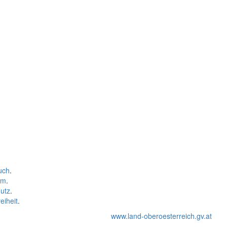
uch
.
um
.
utz
.
eiheit
.
www.land-oberoesterreich.gv.at