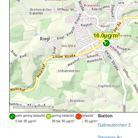
Quellen:
DORIS
,
basemap.at
Station
sehr gering belastet
gering belastet
belastet
0 bis 35 µg/m³
35 bis 50 µg/m³
> 50 µg/m³
Gallneukirchen 3
Steyregg-Au