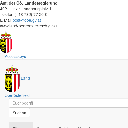
Amt der
Oö.
Landesregierung
4021 Linz • Landhausplatz 1
Telefon (+43 732) 77 20-0
E-Mail
post@ooe.gv.at
www.land-oberoesterreich.gv.at
Accesskeys
Land
Oberösterreich
Schnellsuche
Schnellsuche
Suchen