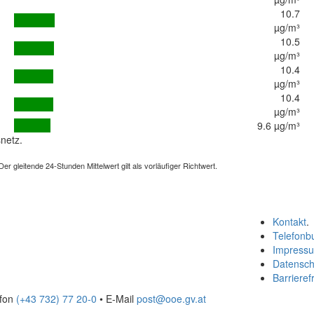
10.7
µg/m³
10.5
µg/m³
10.4
µg/m³
10.4
µg/m³
9.6 µg/m³
netz.
 gleitende 24-Stunden Mittelwert gilt als vorläufiger Richtwert.
Kontakt
.
Telefonb
Impress
Datensch
Barrierefr
efon
(+43 732) 77 20-0
• E-Mail
post@ooe.gv.at