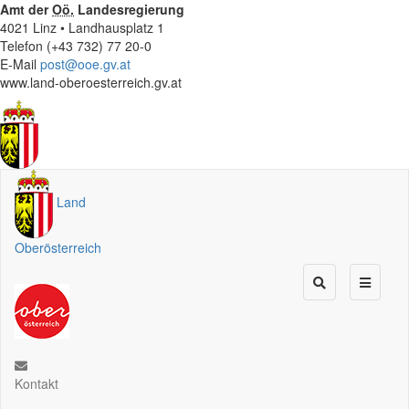
Amt der
Oö.
Landesregierung
4021 Linz • Landhausplatz 1
Telefon (+43 732) 77 20-0
E-Mail
post@ooe.gv.at
www.land-oberoesterreich.gv.at
Land
Oberösterreich
Kontakt