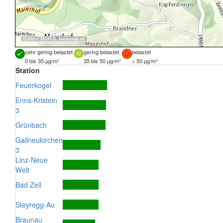
Quellen:
DORIS
,
basemap.at
sehr gering belastet
gering belastet
belastet
0 bis 35 µg/m³
35 bis 50 µg/m³
> 50 µg/m³
Station
Feuerkogel
Enns-Kristein
3
Grünbach
Gallneukirchen
3
Linz-Neue
Welt
Bad Zell
Steyregg-Au
Braunau