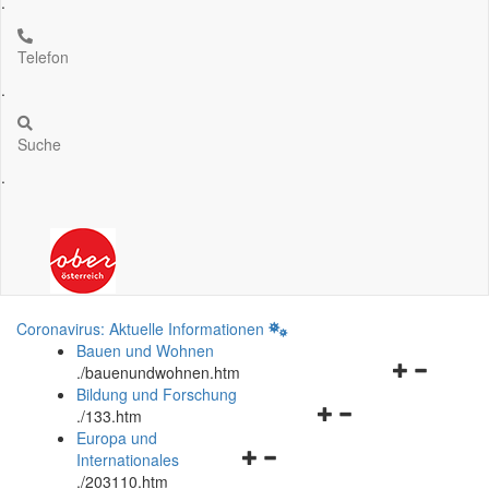
.
Telefon
.
Suche
.
Coronavirus: Aktuelle Informationen
Bauen und Wohnen
Navigationsm
.
/bauenundwohnen.htm
öffnen
Bildung und Forschung
Navigationsmenü
und
.
/133.htm
öffnen
schließen
Europa und
Navigationsmenü
und
Internationales
öffnen
schließen
.
/203110.htm