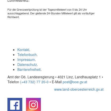
Luftmessnetz.
Für die Grenzwertprüfung ist der Tagesmittelwert von 0 bis 24 Uhr
ausschlaggebend. Der gleitende 24-Stunden Mittelwert gilt als vorläufiger
Richtwert.
Kontakt
.
Telefonbuch
.
Impressum
.
Datenschutz
.
Barrierefreiheit
.
Amt der Oö. Landesregierung • 4021 Linz, Landhausplatz 1
•
Telefon
(+43 732) 77 20-0
• E-Mail
post@ooe.gv.at
www.land-oberoesterreich.gv.at