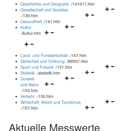
und
Geschichte und Geografie
.
/141017.htm
schließen
Navigationsm
Gesellschaft und Soziales
Navigationsmenü
öffnen
.
/139.htm
öffnen
und
Gesundheit
.
/141.htm
Navigationsmenü
und
schließen
Kultur
Navigationsmenü
öffnen
schließen
.
/kultur.htm
öffnen
und
Navigationsmenü
und
schließen
öffnen
schließen
Land- und Forstwirtschaft
.
/147.htm
und
Sicherheit und Ordnung
.
/89557.htm
schließen
Navigationsm
Sport und Freizeit
.
/151.htm
Navigationsmenü
öffnen
Statistik
.
/statistik.htm
Navigationsmenü
öffnen
und
Umwelt
Navigationsmenü
öffnen
und
schließen
und Natur
öffnen
und
schließen
.
/153.htm
und
schließen
Verkehr
.
/155.htm
schließen
Navigationsm
Wirtschaft, Arbeit und Tourismus
Navigationsmenü
öffnen
.
/157.htm
öffnen
und
und
schließen
Aktuelle Messwerte
schließen