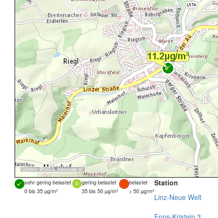
Quellen:
DORIS
,
basemap.at
Station
sehr gering belastet
gering belastet
belastet
0 bis 35 µg/m³
35 bis 50 µg/m³
> 50 µg/m³
Linz-Neue Welt
Enns-Kristein 3