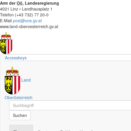
Amt der
Oö.
Landesregierung
4021 Linz • Landhausplatz 1
Telefon (+43 732) 77 20-0
E-Mail
post@ooe.gv.at
www.land-oberoesterreich.gv.at
Accesskeys
Land
Oberösterreich
Schnellsuche
Schnellsuche
Suchen