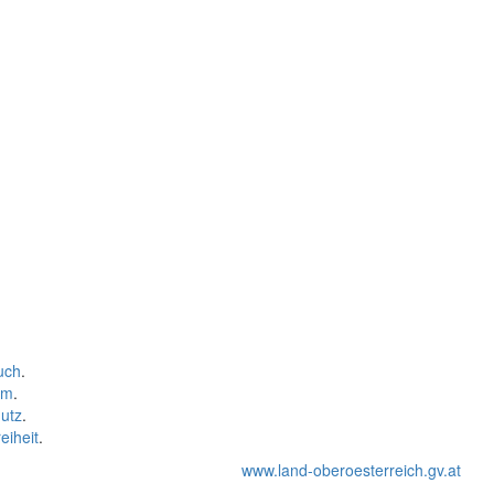
uch
.
um
.
utz
.
eiheit
.
www.land-oberoesterreich.gv.at