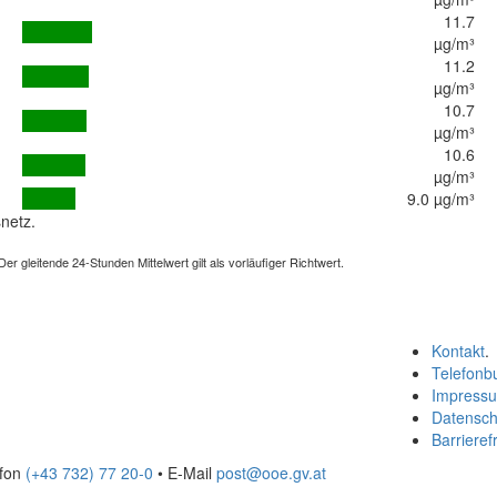
11.7
µg/m³
11.2
µg/m³
10.7
µg/m³
10.6
µg/m³
9.0 µg/m³
netz.
 gleitende 24-Stunden Mittelwert gilt als vorläufiger Richtwert.
Kontakt
.
Telefonb
Impress
Datensch
Barrierefr
efon
(+43 732) 77 20-0
• E-Mail
post@ooe.gv.at