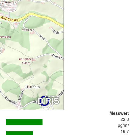
Messwert
22.3
µg/m³
16.7