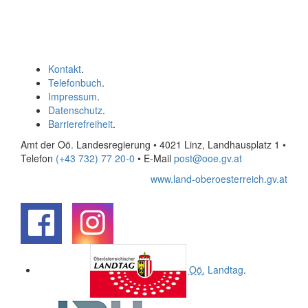
Kontakt
.
Telefonbuch
.
Impressum
.
Datenschutz
.
Barrierefreiheit
.
Amt der Oö. Landesregierung • 4021 Linz, Landhausplatz 1
•
Telefon
(+43 732) 77 20-0
• E-Mail
post@ooe.gv.at
www.land-oberoesterreich.gv.at
.
.
Oö.
Landtag
.