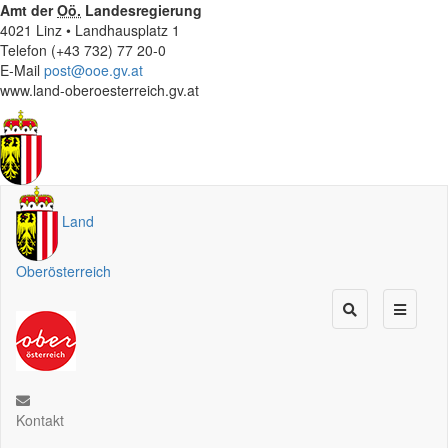
Amt der
Oö.
Landesregierung
4021 Linz • Landhausplatz 1
Telefon (+43 732) 77 20-0
E-Mail
post@ooe.gv.at
www.land-oberoesterreich.gv.at
Land
Oberösterreich
Kontakt