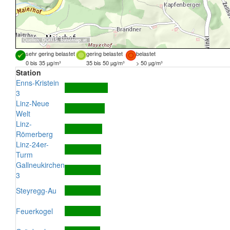
Quellen:
DORIS
,
basemap.at
sehr gering belastet
gering belastet
belastet
0 bis 35 µg/m³
35 bis 50 µg/m³
> 50 µg/m³
Station
Enns-Kristein
3
Linz-Neue
Welt
Linz-
Römerberg
Linz-24er-
Turm
Gallneukirchen
3
Steyregg-Au
Feuerkogel