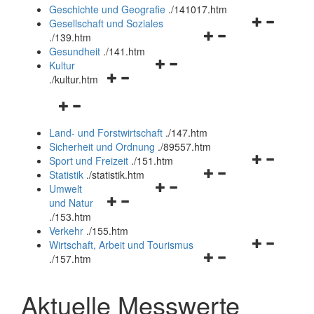
und
Geschichte und Geografie
.
/141017.htm
schließen
Navigationsm
Gesellschaft und Soziales
Navigationsmenü
öffnen
.
/139.htm
öffnen
und
Gesundheit
.
/141.htm
Navigationsmenü
und
schließen
Kultur
Navigationsmenü
öffnen
schließen
.
/kultur.htm
öffnen
und
Navigationsmenü
und
schließen
öffnen
schließen
Land- und Forstwirtschaft
.
/147.htm
und
Sicherheit und Ordnung
.
/89557.htm
schließen
Navigationsm
Sport und Freizeit
.
/151.htm
Navigationsmenü
öffnen
Statistik
.
/statistik.htm
Navigationsmenü
öffnen
und
Umwelt
Navigationsmenü
öffnen
und
schließen
und Natur
öffnen
und
schließen
.
/153.htm
und
schließen
Verkehr
.
/155.htm
schließen
Navigationsm
Wirtschaft, Arbeit und Tourismus
Navigationsmenü
öffnen
.
/157.htm
öffnen
und
und
schließen
Aktuelle Messwerte
schließen