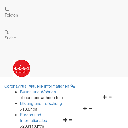
.
Telefon
.
Suche
.
Coronavirus: Aktuelle Informationen
Bauen und Wohnen
Navigationsm
.
/bauenundwohnen.htm
öffnen
Bildung und Forschung
Navigationsmenü
und
.
/133.htm
öffnen
schließen
Europa und
Navigationsmenü
und
Internationales
öffnen
schließen
.
/203110.htm