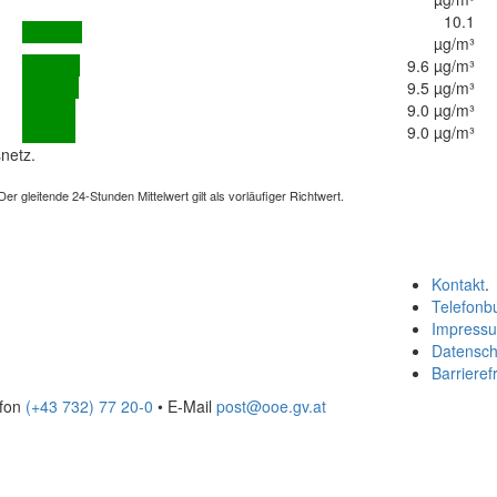
10.1
µg/m³
9.6 µg/m³
9.5 µg/m³
9.0 µg/m³
9.0 µg/m³
netz.
 gleitende 24-Stunden Mittelwert gilt als vorläufiger Richtwert.
Kontakt
.
Telefonb
Impress
Datensch
Barrierefr
efon
(+43 732) 77 20-0
• E-Mail
post@ooe.gv.at