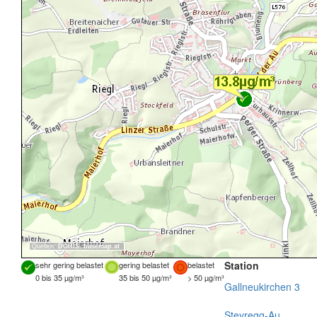
Quellen:
DORIS
,
basemap.at
Station
sehr gering belastet
gering belastet
belastet
0 bis 35 µg/m³
35 bis 50 µg/m³
> 50 µg/m³
Gallneukirchen 3
Steyregg-Au