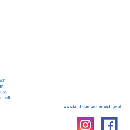
uch
.
um
.
utz
.
eiheit
.
www.land-oberoesterreich.gv.at