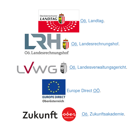
Oö.
Landtag
.
Oö.
Landesrechnungshof
.
Oö.
Landesverwaltungsgericht
.
Europe Direct
OÖ
.
Oö.
Zukunftsakademie
.