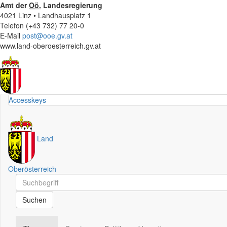
Amt der
Oö.
Landesregierung
4021 Linz • Landhausplatz 1
Telefon (+43 732) 77 20-0
E-Mail
post@ooe.gv.at
www.land-oberoesterreich.gv.at
Accesskeys
Land
Oberösterreich
Schnellsuche
Schnellsuche
Suchen