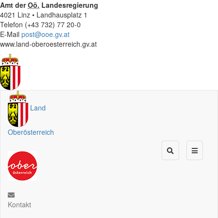
Amt der
Oö.
Landesregierung
4021 Linz • Landhausplatz 1
Telefon (+43 732) 77 20-0
E-Mail
post@ooe.gv.at
www.land-oberoesterreich.gv.at
Land
Oberösterreich
Kontakt