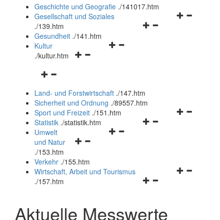
und
Geschichte und Geografie
.
/141017.htm
schließen
Navigationsm
Gesellschaft und Soziales
Navigationsmenü
öffnen
.
/139.htm
öffnen
und
Gesundheit
.
/141.htm
Navigationsmenü
und
schließen
Kultur
Navigationsmenü
öffnen
schließen
.
/kultur.htm
öffnen
und
Navigationsmenü
und
schließen
öffnen
schließen
Land- und Forstwirtschaft
.
/147.htm
und
Sicherheit und Ordnung
.
/89557.htm
schließen
Navigationsm
Sport und Freizeit
.
/151.htm
Navigationsmenü
öffnen
Statistik
.
/statistik.htm
Navigationsmenü
öffnen
und
Umwelt
Navigationsmenü
öffnen
und
schließen
und Natur
öffnen
und
schließen
.
/153.htm
und
schließen
Verkehr
.
/155.htm
schließen
Navigationsm
Wirtschaft, Arbeit und Tourismus
Navigationsmenü
öffnen
.
/157.htm
öffnen
und
und
schließen
Aktuelle Messwerte
schließen