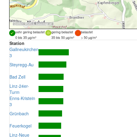
Quellen:
DORIS
,
basemap.at
sehr gering belastet
gering belastet
belastet
0 bis 35 µg/m³
35 bis 50 µg/m³
> 50 µg/m³
Station
Gallneukirchen
3
Steyregg-Au
Bad Zell
Linz-24er-
Turm
Enns-Kristein
3
Grünbach
Feuerkogel
Linz-Neue