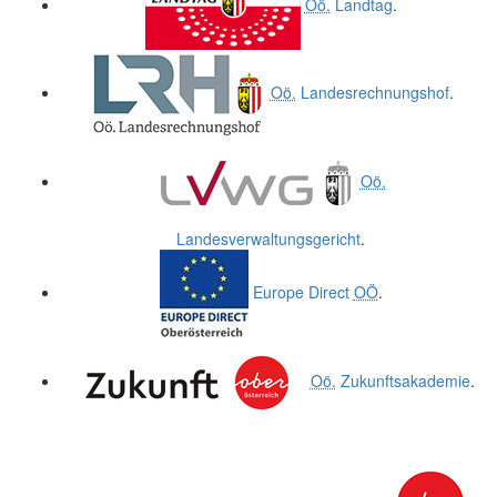
Oö.
Landtag
.
Oö.
Landesrechnungshof
.
Oö.
Landesverwaltungsgericht
.
Europe Direct
OÖ
.
Oö.
Zukunftsakademie
.