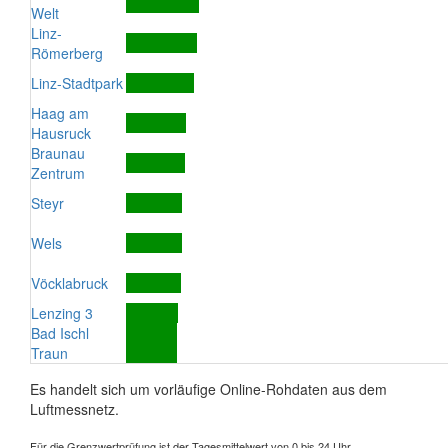
Welt
Linz-
Römerberg
Linz-Stadtpark
Haag am
Hausruck
Braunau
Zentrum
Steyr
Wels
Vöcklabruck
Lenzing 3
Bad Ischl
Traun
Es handelt sich um vorläufige Online-Rohdaten aus dem
Luftmessnetz.
Für die Grenzwertprüfung ist der Tagesmittelwert von 0 bis 24 Uhr