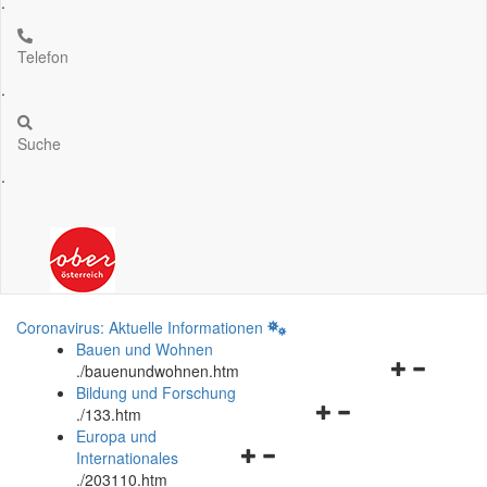
.
Telefon
.
Suche
.
Coronavirus: Aktuelle Informationen
Bauen und Wohnen
Navigationsm
.
/bauenundwohnen.htm
öffnen
Bildung und Forschung
Navigationsmenü
und
.
/133.htm
öffnen
schließen
Europa und
Navigationsmenü
und
Internationales
öffnen
schließen
.
/203110.htm