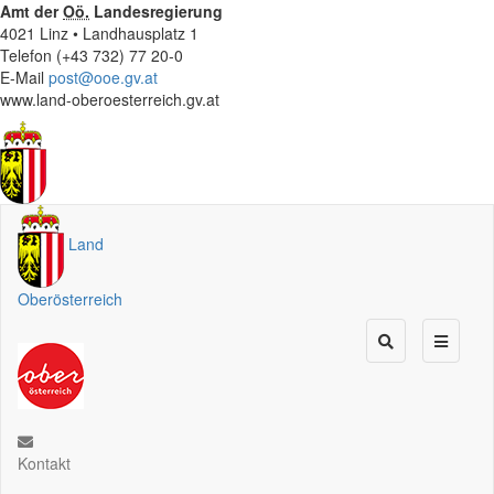
Amt der
Oö.
Landesregierung
4021 Linz • Landhausplatz 1
Telefon (+43 732) 77 20-0
E-Mail
post@ooe.gv.at
www.land-oberoesterreich.gv.at
Land
Oberösterreich
Kontakt