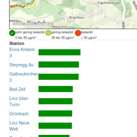
Quellen:
DORIS
,
basemap.at
sehr gering belastet
gering belastet
belastet
0 bis 35 µg/m³
35 bis 50 µg/m³
> 50 µg/m³
Station
Enns-Kristein
3
Steyregg-Au
Gallneukirchen
3
Bad Zell
Linz-24er-
Turm
Grünbach
Linz-Neue
Welt