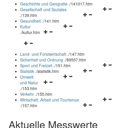
und
Geschichte und Geografie
.
/141017.htm
schließen
Navigationsm
Gesellschaft und Soziales
Navigationsmenü
öffnen
.
/139.htm
öffnen
und
Gesundheit
.
/141.htm
Navigationsmenü
und
schließen
Kultur
Navigationsmenü
öffnen
schließen
.
/kultur.htm
öffnen
und
Navigationsmenü
und
schließen
öffnen
schließen
Land- und Forstwirtschaft
.
/147.htm
und
Sicherheit und Ordnung
.
/89557.htm
schließen
Navigationsm
Sport und Freizeit
.
/151.htm
Navigationsmenü
öffnen
Statistik
.
/statistik.htm
Navigationsmenü
öffnen
und
Umwelt
Navigationsmenü
öffnen
und
schließen
und Natur
öffnen
und
schließen
.
/153.htm
und
schließen
Verkehr
.
/155.htm
schließen
Navigationsm
Wirtschaft, Arbeit und Tourismus
Navigationsmenü
öffnen
.
/157.htm
öffnen
und
und
schließen
Aktuelle Messwerte
schließen