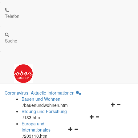
.
Telefon
.
Suche
.
Coronavirus: Aktuelle Informationen
Bauen und Wohnen
Navigationsm
.
/bauenundwohnen.htm
öffnen
Bildung und Forschung
Navigationsmenü
und
.
/133.htm
öffnen
schließen
Europa und
Navigationsmenü
und
Internationales
öffnen
schließen
.
/203110.htm