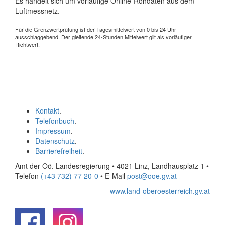
Es handelt sich um vorläufige Online-Rohdaten aus dem
Luftmessnetz.
Für die Grenzwertprüfung ist der Tagesmittelwert von 0 bis 24 Uhr
ausschlaggebend. Der gleitende 24-Stunden Mittelwert gilt als vorläufiger
Richtwert.
Kontakt
.
Telefonbuch
.
Impressum
.
Datenschutz
.
Barrierefreiheit
.
Amt der Oö. Landesregierung • 4021 Linz, Landhausplatz 1
•
Telefon
(+43 732) 77 20-0
• E-Mail
post@ooe.gv.at
www.land-oberoesterreich.gv.at