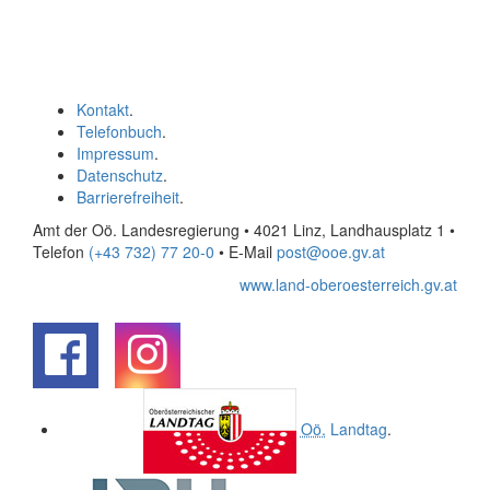
Kontakt
.
Telefonbuch
.
Impressum
.
Datenschutz
.
Barrierefreiheit
.
Amt der Oö. Landesregierung • 4021 Linz, Landhausplatz 1
•
Telefon
(+43 732) 77 20-0
• E-Mail
post@ooe.gv.at
www.land-oberoesterreich.gv.at
.
.
Oö.
Landtag
.