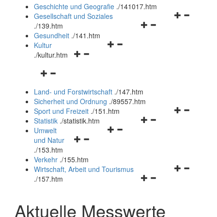
und
Geschichte und Geografie
.
/141017.htm
schließen
Navigationsm
Gesellschaft und Soziales
Navigationsmenü
öffnen
.
/139.htm
öffnen
und
Gesundheit
.
/141.htm
Navigationsmenü
und
schließen
Kultur
Navigationsmenü
öffnen
schließen
.
/kultur.htm
öffnen
und
Navigationsmenü
und
schließen
öffnen
schließen
Land- und Forstwirtschaft
.
/147.htm
und
Sicherheit und Ordnung
.
/89557.htm
schließen
Navigationsm
Sport und Freizeit
.
/151.htm
Navigationsmenü
öffnen
Statistik
.
/statistik.htm
Navigationsmenü
öffnen
und
Umwelt
Navigationsmenü
öffnen
und
schließen
und Natur
öffnen
und
schließen
.
/153.htm
und
schließen
Verkehr
.
/155.htm
schließen
Navigationsm
Wirtschaft, Arbeit und Tourismus
Navigationsmenü
öffnen
.
/157.htm
öffnen
und
und
schließen
Aktuelle Messwerte
schließen