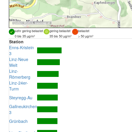
Quellen:
DORIS
,
basemap.at
sehr gering belastet
gering belastet
belastet
0 bis 35 µg/m³
35 bis 50 µg/m³
> 50 µg/m³
Station
Enns-Kristein
3
Linz-Neue
Welt
Linz-
Römerberg
Linz-24er-
Turm
Steyregg-Au
Gallneukirchen
3
Grünbach