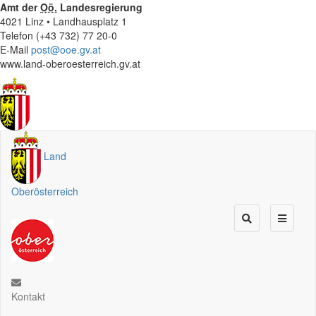
Amt der
Oö.
Landesregierung
4021 Linz • Landhausplatz 1
Telefon (+43 732) 77 20-0
E-Mail
post@ooe.gv.at
www.land-oberoesterreich.gv.at
Land
Oberösterreich
Kontakt