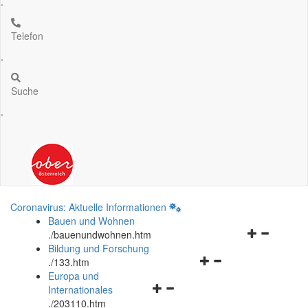
.
Telefon
.
Suche
.
Coronavirus: Aktuelle Informationen
Bauen und Wohnen
Navigationsm
.
/bauenundwohnen.htm
öffnen
Bildung und Forschung
Navigationsmenü
und
.
/133.htm
öffnen
schließen
Europa und
Navigationsmenü
und
Internationales
öffnen
schließen
.
/203110.htm