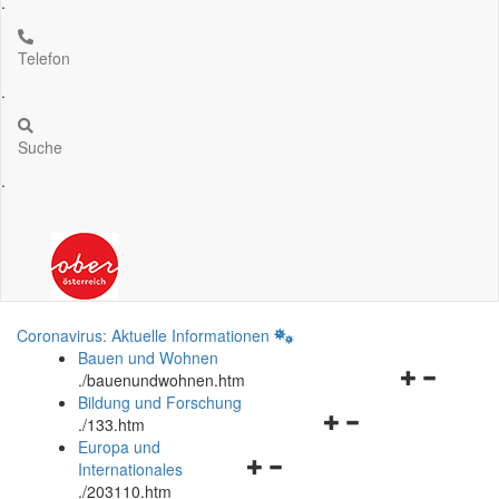
.
Telefon
.
Suche
.
Coronavirus: Aktuelle Informationen
Bauen und Wohnen
Navigationsm
.
/bauenundwohnen.htm
öffnen
Bildung und Forschung
Navigationsmenü
und
.
/133.htm
öffnen
schließen
Europa und
Navigationsmenü
und
Internationales
öffnen
schließen
.
/203110.htm