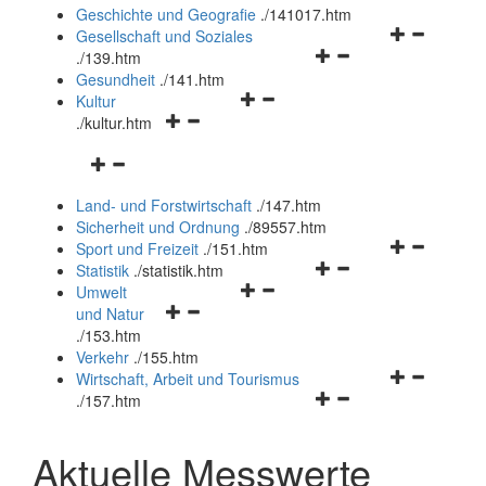
und
Geschichte und Geografie
.
/141017.htm
schließen
Navigationsm
Gesellschaft und Soziales
Navigationsmenü
öffnen
.
/139.htm
öffnen
und
Gesundheit
.
/141.htm
Navigationsmenü
und
schließen
Kultur
Navigationsmenü
öffnen
schließen
.
/kultur.htm
öffnen
und
Navigationsmenü
und
schließen
öffnen
schließen
Land- und Forstwirtschaft
.
/147.htm
und
Sicherheit und Ordnung
.
/89557.htm
schließen
Navigationsm
Sport und Freizeit
.
/151.htm
Navigationsmenü
öffnen
Statistik
.
/statistik.htm
Navigationsmenü
öffnen
und
Umwelt
Navigationsmenü
öffnen
und
schließen
und Natur
öffnen
und
schließen
.
/153.htm
und
schließen
Verkehr
.
/155.htm
schließen
Navigationsm
Wirtschaft, Arbeit und Tourismus
Navigationsmenü
öffnen
.
/157.htm
öffnen
und
und
schließen
Aktuelle Messwerte
schließen