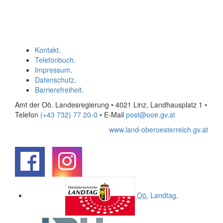
Kontakt
.
Telefonbuch
.
Impressum
.
Datenschutz
.
Barrierefreiheit
.
Amt der Oö. Landesregierung • 4021 Linz, Landhausplatz 1
•
Telefon
(+43 732) 77 20-0
• E-Mail
post@ooe.gv.at
www.land-oberoesterreich.gv.at
.
.
Oö.
Landtag
.