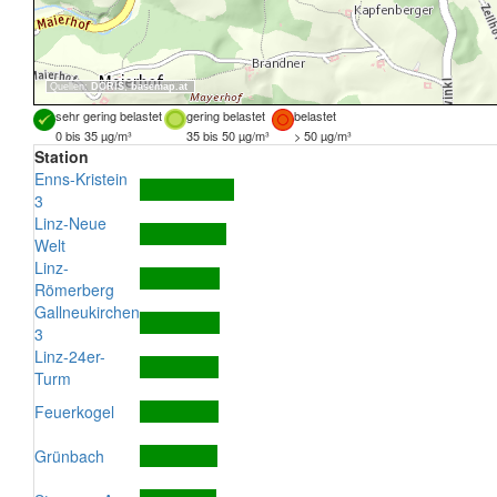
Quellen:
DORIS
,
basemap.at
sehr gering belastet
gering belastet
belastet
0 bis 35 µg/m³
35 bis 50 µg/m³
> 50 µg/m³
Station
Enns-Kristein
3
Linz-Neue
Welt
Linz-
Römerberg
Gallneukirchen
3
Linz-24er-
Turm
Feuerkogel
Grünbach