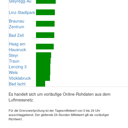
Steyregg-Au
Linz-Stadtpark
Braunau
Zentrum
Bad Zell
Haag am
Hausruck
Steyr
Traun
Lenzing 3
Wels
Vöcklabruck
Bad Ischl
Es handelt sich um vorläufige Online-Rohdaten aus dem
Luftmessnetz.
Für die Grenzwertprüfung ist der Tagesmittelwert von 0 bis 24 Uhr
ausschlaggebend. Der gleitende 24-Stunden Mittelwert gilt als vorläufiger
Richtwert.