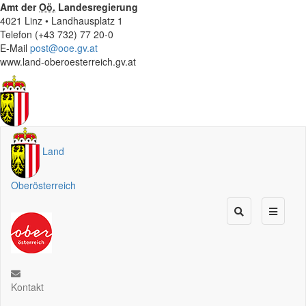
Amt der
Oö.
Landesregierung
4021 Linz • Landhausplatz 1
Telefon (+43 732) 77 20-0
E-Mail
post@ooe.gv.at
www.land-oberoesterreich.gv.at
Land
Oberösterreich
Kontakt