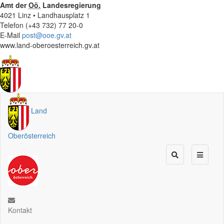
Amt der
Oö.
Landesregierung
4021 Linz • Landhausplatz 1
Telefon (+43 732) 77 20-0
E-Mail
post@ooe.gv.at
www.land-oberoesterreich.gv.at
Land
Oberösterreich
Kontakt