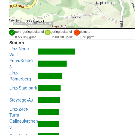
Quellen:
DORIS
,
basemap.at
sehr gering belastet
gering belastet
belastet
0 bis 35 µg/m³
35 bis 50 µg/m³
> 50 µg/m³
Station
Linz-Neue
Welt
Enns-Kristein
3
Linz-
Römerberg
Linz-Stadtpark
Steyregg-Au
Linz-24er-
Turm
Gallneukirchen
3