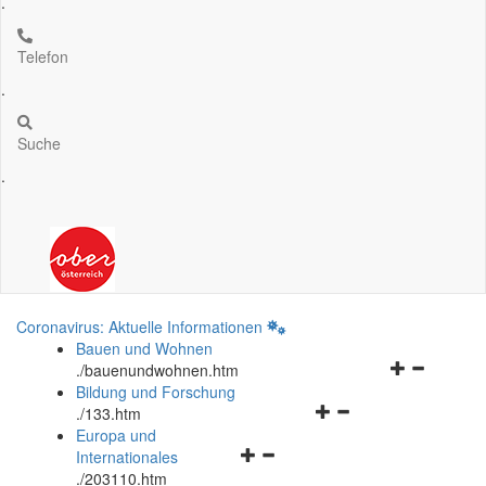
.
Telefon
.
Suche
.
Coronavirus: Aktuelle Informationen
Bauen und Wohnen
Navigationsm
.
/bauenundwohnen.htm
öffnen
Bildung und Forschung
Navigationsmenü
und
.
/133.htm
öffnen
schließen
Europa und
Navigationsmenü
und
Internationales
öffnen
schließen
.
/203110.htm