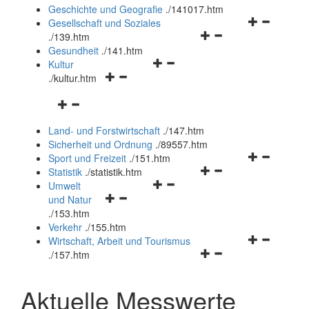
und
Geschichte und Geografie
.
/141017.htm
schließen
Navigationsm
Gesellschaft und Soziales
Navigationsmenü
öffnen
.
/139.htm
öffnen
und
Gesundheit
.
/141.htm
Navigationsmenü
und
schließen
Kultur
Navigationsmenü
öffnen
schließen
.
/kultur.htm
öffnen
und
Navigationsmenü
und
schließen
öffnen
schließen
Land- und Forstwirtschaft
.
/147.htm
und
Sicherheit und Ordnung
.
/89557.htm
schließen
Navigationsm
Sport und Freizeit
.
/151.htm
Navigationsmenü
öffnen
Statistik
.
/statistik.htm
Navigationsmenü
öffnen
und
Umwelt
Navigationsmenü
öffnen
und
schließen
und Natur
öffnen
und
schließen
.
/153.htm
und
schließen
Verkehr
.
/155.htm
schließen
Navigationsm
Wirtschaft, Arbeit und Tourismus
Navigationsmenü
öffnen
.
/157.htm
öffnen
und
und
schließen
Aktuelle Messwerte
schließen