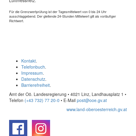
Luftmessnetz.
Für die Grenzwertprüfung ist der Tagesmittelwert von 0 bis 24 Uhr
ausschlaggebend. Der gleitende 24-Stunden Mittelwert gilt als vorläufiger
Richtwert.
Kontakt
.
Telefonbuch
.
Impressum
.
Datenschutz
.
Barrierefreiheit
.
Amt der Oö. Landesregierung • 4021 Linz, Landhausplatz 1
•
Telefon
(+43 732) 77 20-0
• E-Mail
post@ooe.gv.at
www.land-oberoesterreich.gv.at