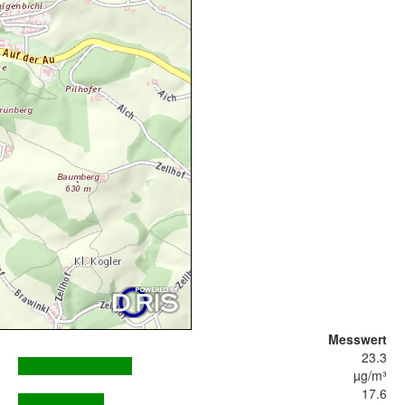
Messwert
23.3
µg/m³
17.6