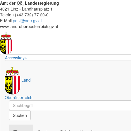
Amt der
Oö.
Landesregierung
4021 Linz • Landhausplatz 1
Telefon (+43 732) 77 20-0
E-Mail
post@ooe.gv.at
www.land-oberoesterreich.gv.at
Accesskeys
Land
Oberösterreich
Schnellsuche
Schnellsuche
Suchen