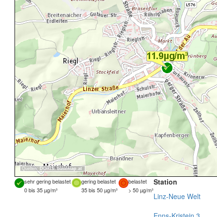
Quellen:
DORIS
,
basemap.at
Station
sehr gering belastet
gering belastet
belastet
0 bis 35 µg/m³
35 bis 50 µg/m³
> 50 µg/m³
Linz-Neue Welt
Enns-Kristein 3