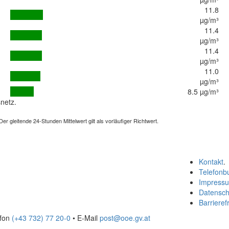
11.8
µg/m³
11.4
µg/m³
11.4
µg/m³
11.0
µg/m³
8.5 µg/m³
netz.
 gleitende 24-Stunden Mittelwert gilt als vorläufiger Richtwert.
Kontakt
.
Telefonb
Impress
Datensch
Barrierefr
efon
(+43 732) 77 20-0
• E-Mail
post@ooe.gv.at