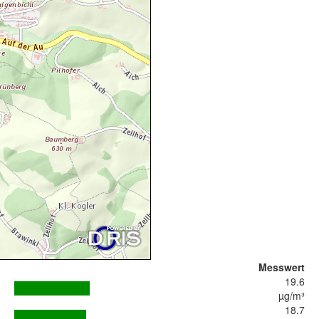
Messwert
19.6
µg/m³
18.7