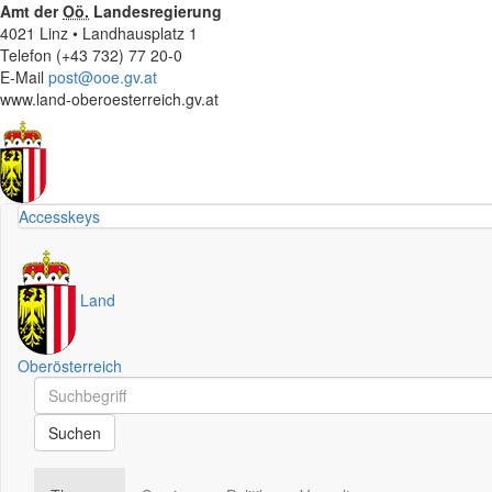
Amt der
Oö.
Landesregierung
4021 Linz • Landhausplatz 1
Telefon (+43 732) 77 20-0
E-Mail
post@ooe.gv.at
www.land-oberoesterreich.gv.at
Accesskeys
Land
Oberösterreich
Schnellsuche
Schnellsuche
Suchen