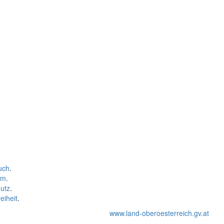
uch
.
um
.
utz
.
eiheit
.
www.land-oberoesterreich.gv.at