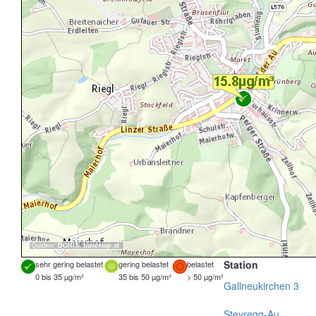
Quellen:
DORIS
,
basemap.at
Station
sehr gering belastet
gering belastet
belastet
0 bis 35 µg/m³
35 bis 50 µg/m³
> 50 µg/m³
Gallneukirchen 3
Steyregg-Au