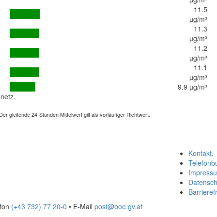
11.5
µg/m³
11.3
µg/m³
11.2
µg/m³
11.1
µg/m³
9.9 µg/m³
netz.
 gleitende 24-Stunden Mittelwert gilt als vorläufiger Richtwert.
Kontakt
.
Telefonb
Impress
Datensch
Barrierefr
efon
(+43 732) 77 20-0
• E-Mail
post@ooe.gv.at