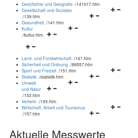
und
Geschichte und Geografie
.
/141017.htm
schließen
Navigationsm
Gesellschaft und Soziales
Navigationsmenü
öffnen
.
/139.htm
öffnen
und
Gesundheit
.
/141.htm
Navigationsmenü
und
schließen
Kultur
Navigationsmenü
öffnen
schließen
.
/kultur.htm
öffnen
und
Navigationsmenü
und
schließen
öffnen
schließen
Land- und Forstwirtschaft
.
/147.htm
und
Sicherheit und Ordnung
.
/89557.htm
schließen
Navigationsm
Sport und Freizeit
.
/151.htm
Navigationsmenü
öffnen
Statistik
.
/statistik.htm
Navigationsmenü
öffnen
und
Umwelt
Navigationsmenü
öffnen
und
schließen
und Natur
öffnen
und
schließen
.
/153.htm
und
schließen
Verkehr
.
/155.htm
schließen
Navigationsm
Wirtschaft, Arbeit und Tourismus
Navigationsmenü
öffnen
.
/157.htm
öffnen
und
und
schließen
Aktuelle Messwerte
schließen