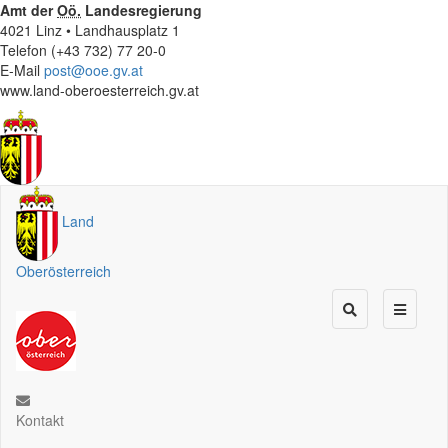
Amt der
Oö.
Landesregierung
4021 Linz • Landhausplatz 1
Telefon (+43 732) 77 20-0
E-Mail
post@ooe.gv.at
www.land-oberoesterreich.gv.at
Land
Oberösterreich
Kontakt