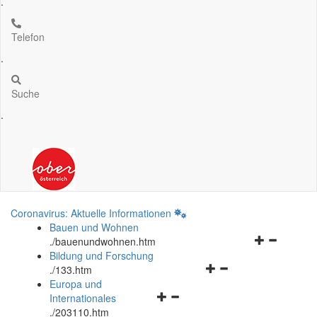
.
Telefon
.
Suche
.
Coronavirus: Aktuelle Informationen
Bauen und Wohnen
Navigationsm
.
/bauenundwohnen.htm
öffnen
Bildung und Forschung
Navigationsmenü
und
.
/133.htm
öffnen
schließen
Europa und
Navigationsmenü
und
Internationales
öffnen
schließen
.
/203110.htm