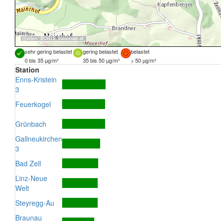
Quellen:
DORIS
,
basemap.at
sehr gering belastet
gering belastet
belastet
0 bis 35 µg/m³
35 bis 50 µg/m³
> 50 µg/m³
Station
Enns-Kristein
3
Feuerkogel
Grünbach
Gallneukirchen
3
Bad Zell
Linz-Neue
Welt
Steyregg-Au
Braunau