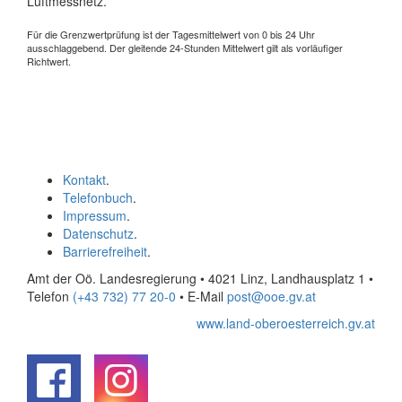
Luftmessnetz.
Für die Grenzwertprüfung ist der Tagesmittelwert von 0 bis 24 Uhr
ausschlaggebend. Der gleitende 24-Stunden Mittelwert gilt als vorläufiger
Richtwert.
Kontakt
.
Telefonbuch
.
Impressum
.
Datenschutz
.
Barrierefreiheit
.
Amt der Oö. Landesregierung • 4021 Linz, Landhausplatz 1
•
Telefon
(+43 732) 77 20-0
• E-Mail
post@ooe.gv.at
www.land-oberoesterreich.gv.at