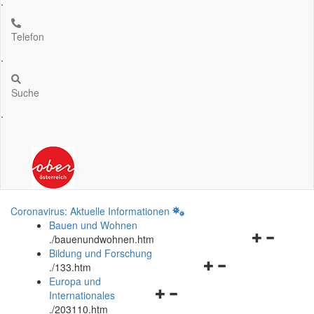
.
Telefon
.
Suche
.
Coronavirus: Aktuelle Informationen
Bauen und Wohnen
Navigationsm
.
/bauenundwohnen.htm
öffnen
Bildung und Forschung
Navigationsmenü
und
.
/133.htm
öffnen
schließen
Europa und
Navigationsmenü
und
Internationales
öffnen
schließen
.
/203110.htm