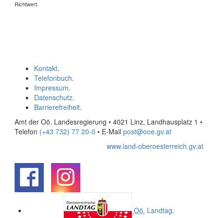
Richtwert.
Kontakt
.
Telefonbuch
.
Impressum
.
Datenschutz
.
Barrierefreiheit
.
Amt der Oö. Landesregierung • 4021 Linz, Landhausplatz 1
•
Telefon
(+43 732) 77 20-0
• E-Mail
post@ooe.gv.at
www.land-oberoesterreich.gv.at
.
.
Oö.
Landtag
.