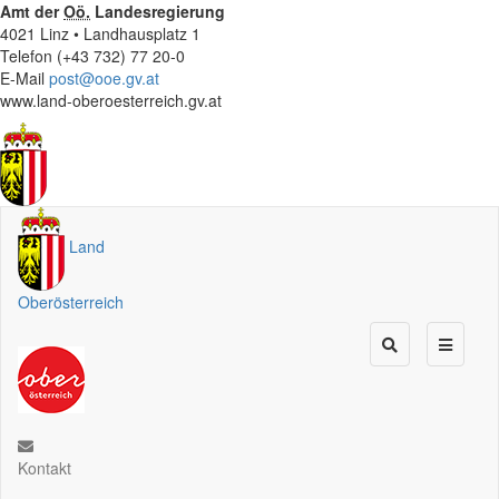
Amt der
Oö.
Landesregierung
4021 Linz • Landhausplatz 1
Telefon (+43 732) 77 20-0
E-Mail
post@ooe.gv.at
www.land-oberoesterreich.gv.at
Land
Oberösterreich
Kontakt