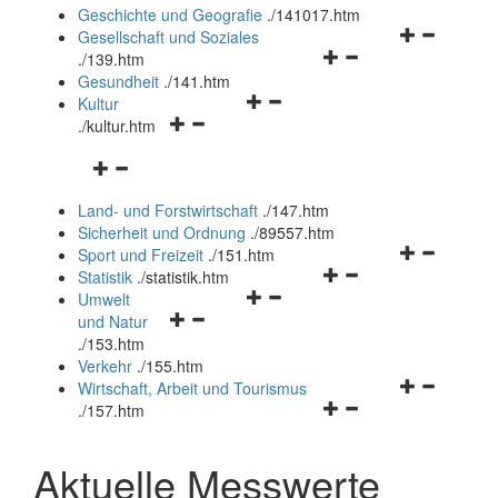
und
Geschichte und Geografie
.
/141017.htm
schließen
Navigationsm
Gesellschaft und Soziales
Navigationsmenü
öffnen
.
/139.htm
öffnen
und
Gesundheit
.
/141.htm
Navigationsmenü
und
schließen
Kultur
Navigationsmenü
öffnen
schließen
.
/kultur.htm
öffnen
und
Navigationsmenü
und
schließen
öffnen
schließen
Land- und Forstwirtschaft
.
/147.htm
und
Sicherheit und Ordnung
.
/89557.htm
schließen
Navigationsm
Sport und Freizeit
.
/151.htm
Navigationsmenü
öffnen
Statistik
.
/statistik.htm
Navigationsmenü
öffnen
und
Umwelt
Navigationsmenü
öffnen
und
schließen
und Natur
öffnen
und
schließen
.
/153.htm
und
schließen
Verkehr
.
/155.htm
schließen
Navigationsm
Wirtschaft, Arbeit und Tourismus
Navigationsmenü
öffnen
.
/157.htm
öffnen
und
und
schließen
Aktuelle Messwerte
schließen