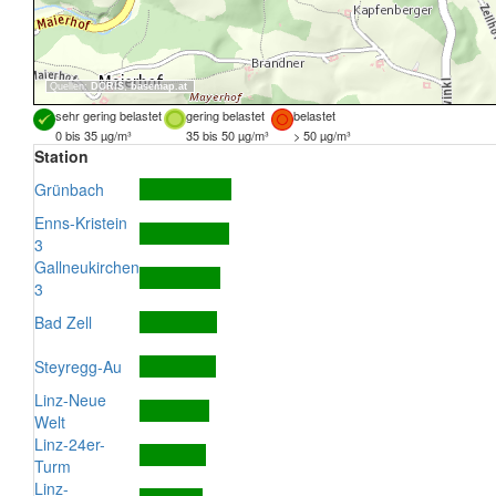
Quellen:
DORIS
,
basemap.at
sehr gering belastet
gering belastet
belastet
0 bis 35 µg/m³
35 bis 50 µg/m³
> 50 µg/m³
Station
Grünbach
Enns-Kristein
3
Gallneukirchen
3
Bad Zell
Steyregg-Au
Linz-Neue
Welt
Linz-24er-
Turm
Linz-