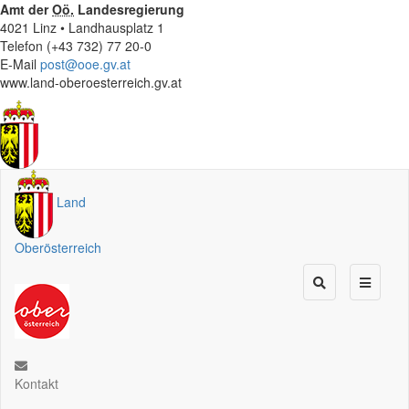
Amt der
Oö.
Landesregierung
4021 Linz • Landhausplatz 1
Telefon (+43 732) 77 20-0
E-Mail
post@ooe.gv.at
www.land-oberoesterreich.gv.at
Land
Oberösterreich
Kontakt