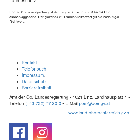
Luftmessnetz.
Für die Grenzwertprüfung ist der Tagesmittelwert von 0 bis 24 Uhr
ausschlaggebend. Der gleitende 24-Stunden Mittelwert gilt als vorläufiger
Richtwert.
Kontakt
.
Telefonbuch
.
Impressum
.
Datenschutz
.
Barrierefreiheit
.
Amt der Oö. Landesregierung • 4021 Linz, Landhausplatz 1
•
Telefon
(+43 732) 77 20-0
• E-Mail
post@ooe.gv.at
www.land-oberoesterreich.gv.at