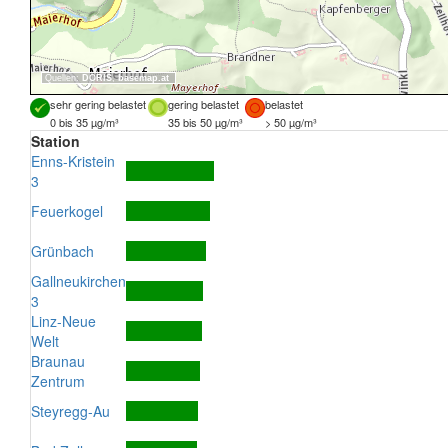
Quellen:
DORIS
,
basemap.at
sehr gering belastet
gering belastet
belastet
0 bis 35 µg/m³
35 bis 50 µg/m³
> 50 µg/m³
Station
Enns-Kristein
3
Feuerkogel
Grünbach
Gallneukirchen
3
Linz-Neue
Welt
Braunau
Zentrum
Steyregg-Au