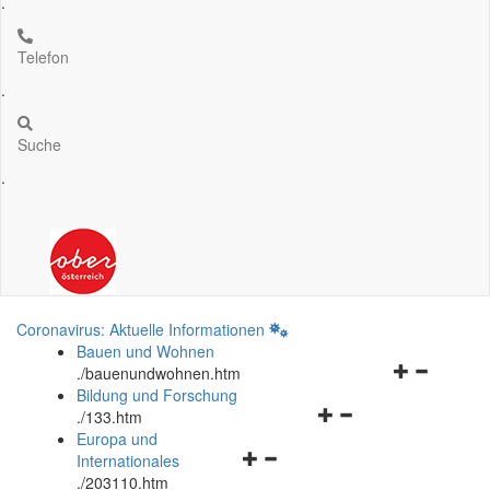
.
Telefon
.
Suche
.
Coronavirus: Aktuelle Informationen
Bauen und Wohnen
Navigationsm
.
/bauenundwohnen.htm
öffnen
Bildung und Forschung
Navigationsmenü
und
.
/133.htm
öffnen
schließen
Europa und
Navigationsmenü
und
Internationales
öffnen
schließen
.
/203110.htm