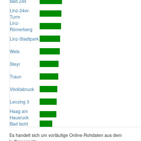
Bad Zell
Linz-24er-
Turm
Linz-
Römerberg
Linz-Stadtpark
Wels
Steyr
Traun
Vöcklabruck
Lenzing 3
Haag am
Hausruck
Bad Ischl
Es handelt sich um vorläufige Online-Rohdaten aus dem