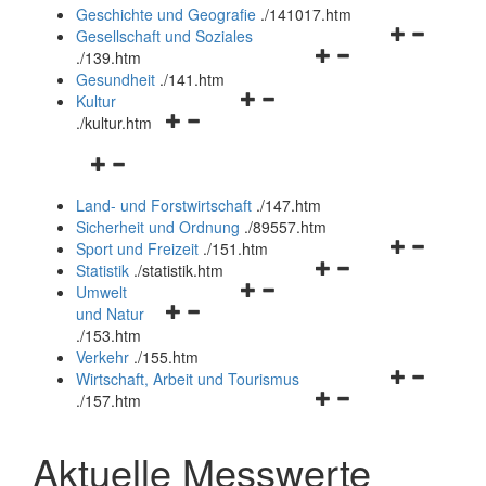
und
Geschichte und Geografie
.
/141017.htm
schließen
Navigationsm
Gesellschaft und Soziales
Navigationsmenü
öffnen
.
/139.htm
öffnen
und
Gesundheit
.
/141.htm
Navigationsmenü
und
schließen
Kultur
Navigationsmenü
öffnen
schließen
.
/kultur.htm
öffnen
und
Navigationsmenü
und
schließen
öffnen
schließen
Land- und Forstwirtschaft
.
/147.htm
und
Sicherheit und Ordnung
.
/89557.htm
schließen
Navigationsm
Sport und Freizeit
.
/151.htm
Navigationsmenü
öffnen
Statistik
.
/statistik.htm
Navigationsmenü
öffnen
und
Umwelt
Navigationsmenü
öffnen
und
schließen
und Natur
öffnen
und
schließen
.
/153.htm
und
schließen
Verkehr
.
/155.htm
schließen
Navigationsm
Wirtschaft, Arbeit und Tourismus
Navigationsmenü
öffnen
.
/157.htm
öffnen
und
und
schließen
Aktuelle Messwerte
schließen