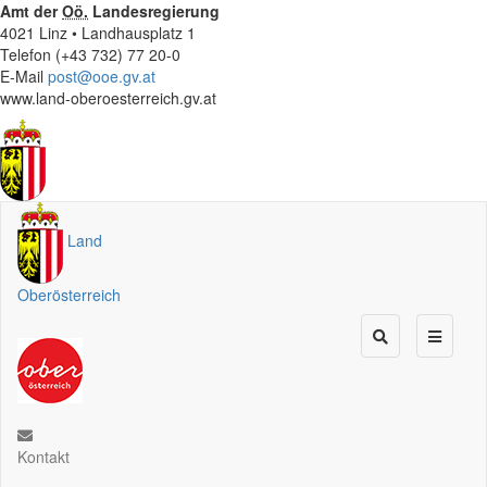
Amt der
Oö.
Landesregierung
4021 Linz • Landhausplatz 1
Telefon (+43 732) 77 20-0
E-Mail
post@ooe.gv.at
www.land-oberoesterreich.gv.at
Land
Oberösterreich
Kontakt