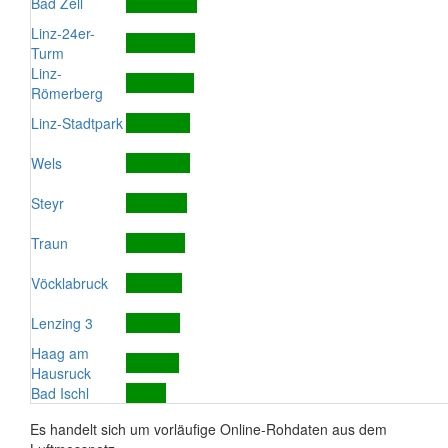
Bad Zell
Linz-24er-
Turm
Linz-
Römerberg
Linz-Stadtpark
Wels
Steyr
Traun
Vöcklabruck
Lenzing 3
Haag am
Hausruck
Bad Ischl
Es handelt sich um vorläufige Online-Rohdaten aus dem