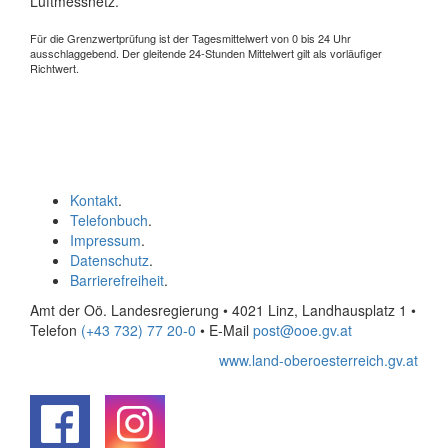
Luftmessnetz.
Für die Grenzwertprüfung ist der Tagesmittelwert von 0 bis 24 Uhr
ausschlaggebend. Der gleitende 24-Stunden Mittelwert gilt als vorläufiger
Richtwert.
Kontakt
.
Telefonbuch
.
Impressum
.
Datenschutz
.
Barrierefreiheit
.
Amt der Oö. Landesregierung • 4021 Linz, Landhausplatz 1
•
Telefon
(+43 732) 77 20-0
• E-Mail
post@ooe.gv.at
www.land-oberoesterreich.gv.at