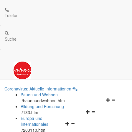
.
Telefon
.
Suche
.
Coronavirus: Aktuelle Informationen
Bauen und Wohnen
Navigationsm
.
/bauenundwohnen.htm
öffnen
Bildung und Forschung
Navigationsmenü
und
.
/133.htm
öffnen
schließen
Europa und
Navigationsmenü
und
Internationales
öffnen
schließen
.
/203110.htm