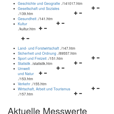
und
Geschichte und Geografie
.
/141017.htm
schließen
Navigationsm
Gesellschaft und Soziales
Navigationsmenü
öffnen
.
/139.htm
öffnen
und
Gesundheit
.
/141.htm
Navigationsmenü
und
schließen
Kultur
Navigationsmenü
öffnen
schließen
.
/kultur.htm
öffnen
und
Navigationsmenü
und
schließen
öffnen
schließen
Land- und Forstwirtschaft
.
/147.htm
und
Sicherheit und Ordnung
.
/89557.htm
schließen
Navigationsm
Sport und Freizeit
.
/151.htm
Navigationsmenü
öffnen
Statistik
.
/statistik.htm
Navigationsmenü
öffnen
und
Umwelt
Navigationsmenü
öffnen
und
schließen
und Natur
öffnen
und
schließen
.
/153.htm
und
schließen
Verkehr
.
/155.htm
schließen
Navigationsm
Wirtschaft, Arbeit und Tourismus
Navigationsmenü
öffnen
.
/157.htm
öffnen
und
und
schließen
Aktuelle Messwerte
schließen