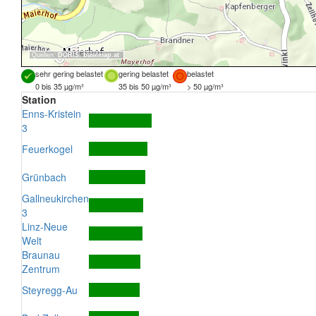
Quellen:
DORIS
,
basemap.at
sehr gering belastet
gering belastet
belastet
0 bis 35 µg/m³
35 bis 50 µg/m³
> 50 µg/m³
Station
Enns-Kristein
3
Feuerkogel
Grünbach
Gallneukirchen
3
Linz-Neue
Welt
Braunau
Zentrum
Steyregg-Au