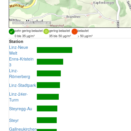
Quellen:
DORIS
,
basemap.at
sehr gering belastet
gering belastet
belastet
0 bis 35 µg/m³
35 bis 50 µg/m³
> 50 µg/m³
Station
Linz-Neue
Welt
Enns-Kristein
3
Linz-
Römerberg
Linz-Stadtpark
Linz-24er-
Turm
Steyregg-Au
Steyr
Gallneukirchen