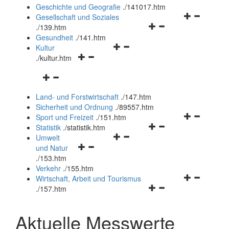
und
Geschichte und Geografie
.
/141017.htm
schließen
Navigationsm
Gesellschaft und Soziales
Navigationsmenü
öffnen
.
/139.htm
öffnen
und
Gesundheit
.
/141.htm
Navigationsmenü
und
schließen
Kultur
Navigationsmenü
öffnen
schließen
.
/kultur.htm
öffnen
und
Navigationsmenü
und
schließen
öffnen
schließen
Land- und Forstwirtschaft
.
/147.htm
und
Sicherheit und Ordnung
.
/89557.htm
schließen
Navigationsm
Sport und Freizeit
.
/151.htm
Navigationsmenü
öffnen
Statistik
.
/statistik.htm
Navigationsmenü
öffnen
und
Umwelt
Navigationsmenü
öffnen
und
schließen
und Natur
öffnen
und
schließen
.
/153.htm
und
schließen
Verkehr
.
/155.htm
schließen
Navigationsm
Wirtschaft, Arbeit und Tourismus
Navigationsmenü
öffnen
.
/157.htm
öffnen
und
und
schließen
Aktuelle Messwerte
schließen