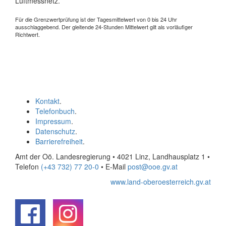
Luftmessnetz.
Für die Grenzwertprüfung ist der Tagesmittelwert von 0 bis 24 Uhr
ausschlaggebend. Der gleitende 24-Stunden Mittelwert gilt als vorläufiger
Richtwert.
Kontakt
.
Telefonbuch
.
Impressum
.
Datenschutz
.
Barrierefreiheit
.
Amt der Oö. Landesregierung • 4021 Linz, Landhausplatz 1
•
Telefon
(+43 732) 77 20-0
• E-Mail
post@ooe.gv.at
www.land-oberoesterreich.gv.at