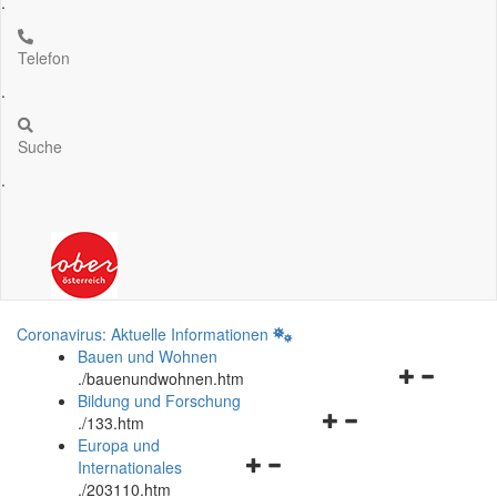
.
Telefon
.
Suche
.
Coronavirus: Aktuelle Informationen
Bauen und Wohnen
Navigationsm
.
/bauenundwohnen.htm
öffnen
Bildung und Forschung
Navigationsmenü
und
.
/133.htm
öffnen
schließen
Europa und
Navigationsmenü
und
Internationales
öffnen
schließen
.
/203110.htm