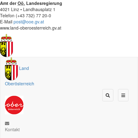
Amt der
Oö.
Landesregierung
4021 Linz • Landhausplatz 1
Telefon (+43 732) 77 20-0
E-Mail
post@ooe.gv.at
www.land-oberoesterreich.gv.at
Land
Oberösterreich
Kontakt